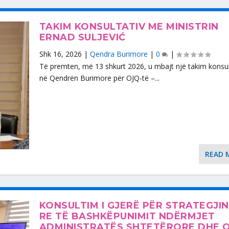
TAKIM KONSULTATIV ME MINISTRIN
ERNAD SULJEVIĆ
Shk 16, 2026
|
Qendra Burimore
|
0
|
Të premten, më 13 shkurt 2026, u mbajt një takim konsul
në Qendrën Burimore për OJQ-të –...
READ 
KONSULTIM I GJERË PËR STRATEGJIN
RE TË BASHKËPUNIMIT NDËRMJET
ADMINISTRATËS SHTETËRORE DHE 