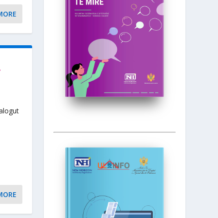
MORE
T
alogut
MORE