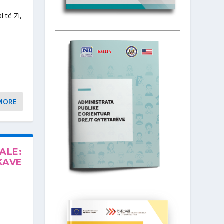
 të Zi,
MORE
ALE:
KAVE