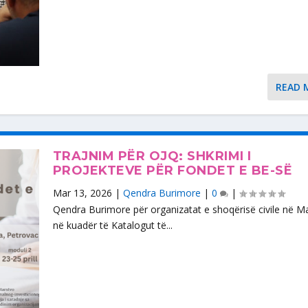
READ 
TRAJNIM PËR OJQ: SHKRIMI I
PROJEKTEVE PËR FONDET E BE-SË
Mar 13, 2026
|
Qendra Burimore
|
0
|
Qendra Burimore për organizatat e shoqërisë civile në Mal
në kuadër të Katalogut të...