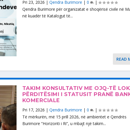
Pri 23, 2026
|
Qendra Burimore
|
0
|
Qendra Burimore për organizatat e shoqërisë civile në Mal
në kuadër të Katalogut të...
READ 
TAKIM KONSULTATIV ME OJQ-TË LOK
PËRDITËSIMI I STATUSIT PRANË BAN
KOMERCIALE
Pri 17, 2026
|
Qendra Burimore
|
0
|
Të mërkurën, më 15 prill 2026, në ambientet e Qendrës
Burimore “Horizonti i Ri”, u mbajt një takim...