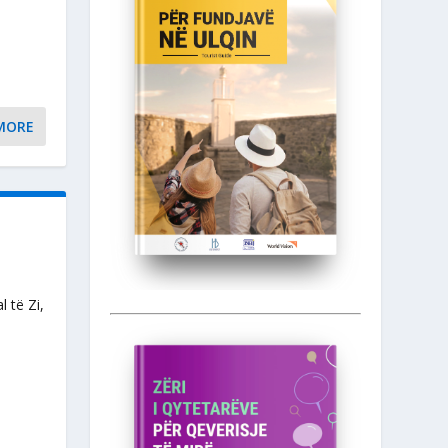
MORE
 të Zi,