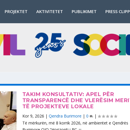
PROJEKTET
AKTIVITETET
PUBLIKIMET
PRESS CLIP
TAKIM KONSULTATIV: APEL PËR
TRANSPARENCË DHE VLERËSIM MER
TË PROJEKTEVE LOKALE
Kor 9, 2026
|
Qendra Burimore
|
0
|
Të mërkurën, më 8 korrik 2026, në ambientet e Qendrës
Burimore OJQ “Horizonti i Ri”, u...