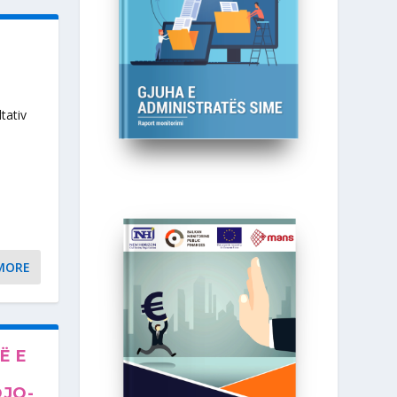
tativ
MORE
Ë E
OJQ-