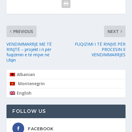
PREVIOUS
NEXT
VENDIMMARRJE ME TË
FUQIZIMI I TË RINJVE PËR
RINJTË – projekt i ri për
PROCESIN E
fuqizimin e të rinjve në
VENDIMMARRJES
Ulqin
Albanian
Montenegrin
English
FOLLOW US
FACEBOOK