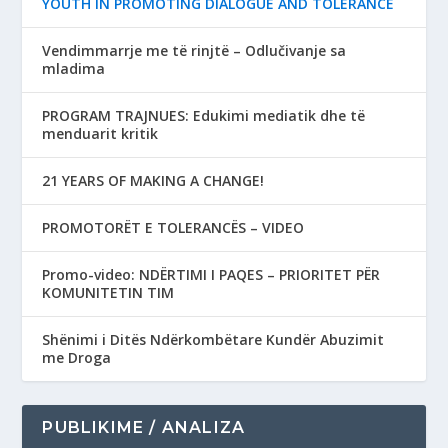
YOUTH IN PROMOTING DIALOGUE AND TOLERANCE
Vendimmarrje me të rinjtë – Odlučivanje sa
mladima
PROGRAM TRAJNUES: Edukimi mediatik dhe të
menduarit kritik
21 YEARS OF MAKING A CHANGE!
PROMOTORËT E TOLERANCËS – VIDEO
Promo-video: NDËRTIMI I PAQES – PRIORITET PËR
KOMUNITETIN TIM
Shënimi i Ditës Ndërkombëtare Kundër Abuzimit
me Droga
PUBLIKIME / ANALIZA