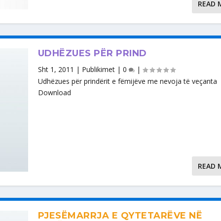
READ 
UDHËZUES PËR PRIND
Sht 1, 2011
|
Publikimet
|
0
|
Udhëzues për prindërit e fëmijëve me nevoja të veçanta
Download
READ 
PJESËMARRJA E QYTETARËVE NË