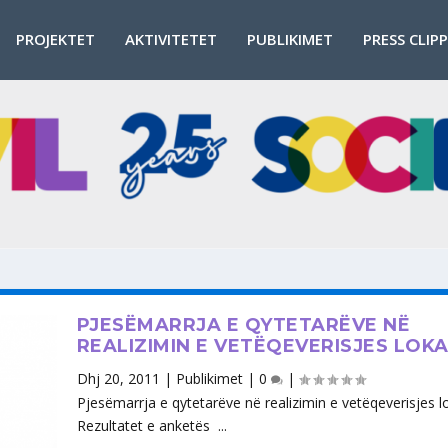
PROJEKTET
AKTIVITETET
PUBLIKIMET
PRESS CLIP
PJESËMARRJA E QYTETARËVE NË
REALIZIMIN E VETËQEVERISJES LOK
Dhj 20, 2011
|
Publikimet
|
0
|
Pjesëmarrja e qytetarëve në realizimin e vetëqeverisjes l
Rezultatet e anketës ...