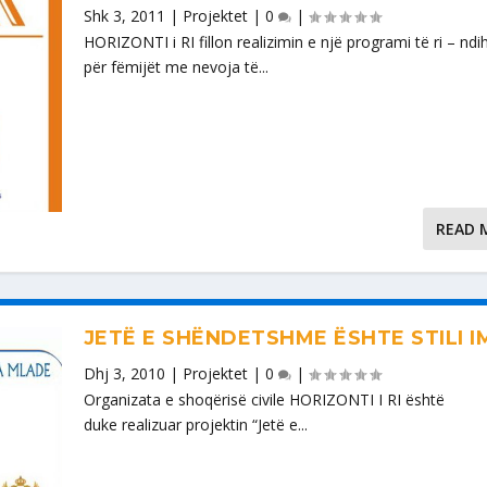
Shk 3, 2011
|
Projektet
|
0
|
HORIZONTI i RI fillon realizimin e një programi të ri – nd
për fëmijët me nevoja të...
READ 
JETË E SHËNDETSHME ËSHTE STILI I
Dhj 3, 2010
|
Projektet
|
0
|
Organizata e shoqërisë civile HORIZONTI I RI është
duke realizuar projektin “Jetë e...