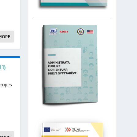
MORE
1)
vropës