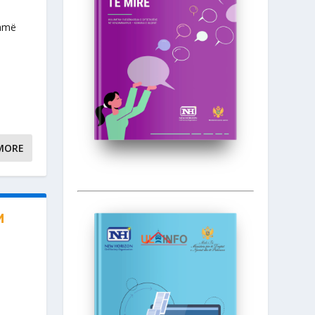
ihmë
MORE
M