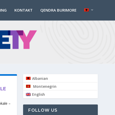
PING
KONTAKT
QENDRA BURIMORE
Albanian
Montenegrin
ALE
English
okale –
FOLLOW US