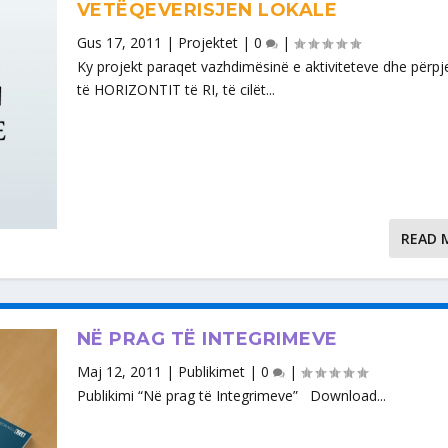
VETËQEVERISJEN LOKALE
Gus 17, 2011
|
Projektet
|
0
|
Ky projekt paraqet vazhdimësinë e aktiviteteve dhe përpj
të HORIZONTIT të RI, të cilët...
READ 
NË PRAG TË INTEGRIMEVE
Maj 12, 2011
|
Publikimet
|
0
|
Publikimi “Në prag të Integrimeve” Download...