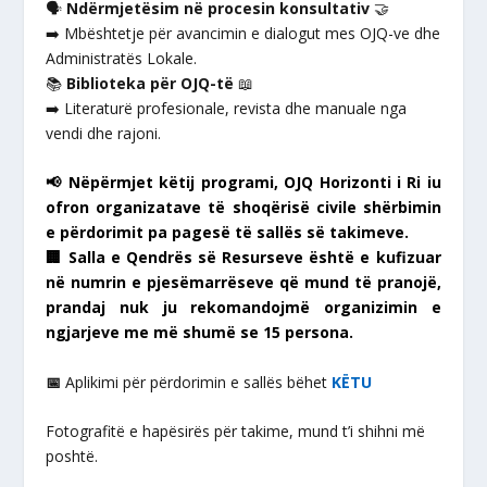
🗣️
Ndërmjetësim në procesin konsultativ
🤝
➡️ Mbështetje për avancimin e dialogut mes OJQ-ve dhe
Administratës Lokale.
📚
Biblioteka për OJQ-të
📖
➡️ Literaturë profesionale, revista dhe manuale nga
vendi dhe rajoni.
📢 Nëpërmjet këtij programi, OJQ Horizonti i Ri iu
ofron organizatave të shoqërisë civile shërbimin
e përdorimit pa pagesë të sallës së takimeve.
🏢 Salla e Qendrës së Resurseve është e kufizuar
në numrin e pjesëmarrëseve që mund të pranojë,
prandaj nuk ju rekomandojmë organizimin e
ngjarjeve me më shumë se 15 persona.
📅
Aplikimi për përdorimin e sallës bëhet
KËTU
Fotografitë e hapësirës për takime, mund t’i shihni më
poshtë.