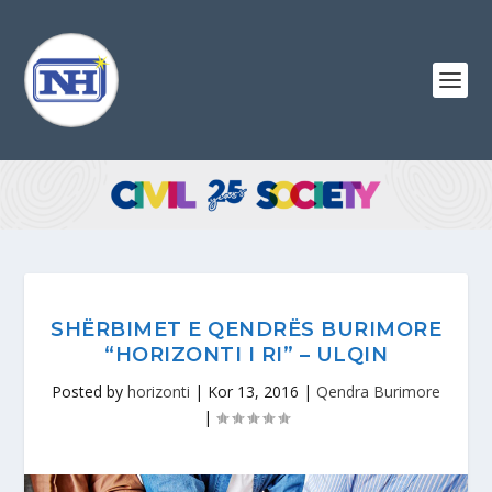
SHËRBIMET E QENDRËS BURIMORE
“HORIZONTI I RI” – ULQIN
Posted by
horizonti
|
Kor 13, 2016
|
Qendra Burimore
|