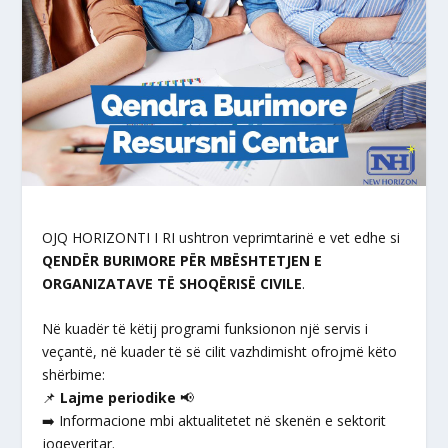
OJQ HORIZONTI I RI ushtron veprimtarinë e vet edhe si
QENDËR BURIMORE PËR MBËSHTETJEN E
ORGANIZATAVE TË SHOQËRISË CIVILE
.
Në kuadër të këtij programi funksionon një servis i
veçantë, në kuader të së cilit vazhdimisht ofrojmë këto
shërbime:
📌
Lajme periodike
📢
➡️ Informacione mbi aktualitetet në skenën e sektorit
joqeveritar.