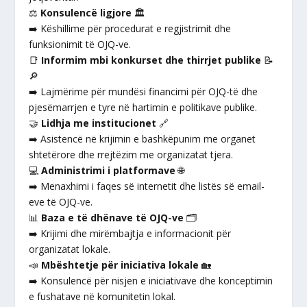
⚖️
Konsulencë ligjore
🏛️
➡️ Këshillime për procedurat e regjistrimit dhe
funksionimit të OJQ-ve.
📑
Informim mbi konkurset dhe thirrjet publike
📝
🔎
➡️ Lajmërime për mundësi financimi për OJQ-të dhe
pjesëmarrjen e tyre në hartimin e politikave publike.
🤝
Lidhja me institucionet
🔗
➡️ Asistencë në krijimin e bashkëpunim me organet
shtetërore dhe rrejtëzim me organizatat tjera.
💻
Administrimi i platformave
🌐
➡️ Menaxhimi i faqes së internetit dhe listës së email-
eve të OJQ-ve.
📊
Baza e të dhënave të OJQ-ve
🗂️
➡️ Krijimi dhe mirëmbajtja e informacionit për
organizatat lokale.
📣
Mbështetje për iniciativa lokale
🏡
➡️ Konsulencë për nisjen e iniciativave dhe konceptimin
e fushatave në komunitetin lokal.