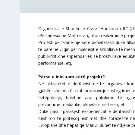
Organizata e Shoqërisë Civile “Horizonti i Ri” (
(Perfaqesia ne Malin e Zi), fillon realizimin e pr
Projekti përfshinë një sërë aktivitetesh duke fill
të parë në Ulqin për nxënësit e shkollave të mesm
publikimit dhe shpërndarjes së broshurave edukat
performanse, etj.
Përse e iniciuam këtë projekt?
Në aktivitetet e deritanishme të organeve kom
gjuhën shqipe të cilat promovojnë integrimet 
fletëpalosje, buletine apo publikime të ngj
prezantime mediatike, aktivitete në teren, etj.
Duke pasur parasysh eksperiencat e deritanish
dëshiron të plotësoj lëshimet dhe zbrazësitë n
Evropiane dhe hapat që Mali Zi duhet të ndjekë p