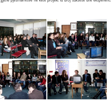
të gjithë pjesmarrësve në këtë projekt iu uroj suksese dhe eksperienc