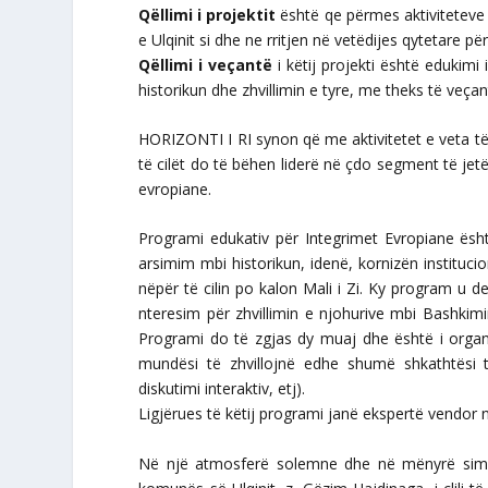
Qëllimi i projektit
është qe përmes aktiviteteve
e Ulqinit si dhe ne rritjen në vetëdijes qytetare p
Qëllimi i veçantë
i këtij projekti është edukimi
historikun dhe zhvillimin e tyre, me theks të veça
HORIZONTI I RI synon që me aktivitetet e veta të
të cilët do të bëhen liderë në çdo segment të je
evropiane.
Programi edukativ për Integrimet Evropiane ësht
arsimim mbi historikun, idenë, kornizën instituci
nëpër të cilin po kalon Mali i Zi. Ky program u 
nteresim për zhvillimin e njohurive mbi Bashkim
Programi do të zgjas dy muaj dhe është i organi
mundësi të zhvillojnë edhe shumë shkathtësi t
diskutimi interaktiv, etj).
Ligjërues të këtij programi janë ekspertë vendor
Në një atmosferë solemne dhe në mënyrë simbolik