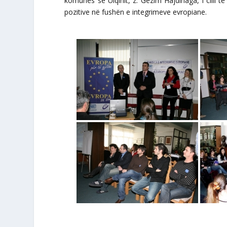
komunës së Ulqinit, z. Gëzim Hajdinaga, i clili 
pozitive në fushën e integrimeve evropiane.