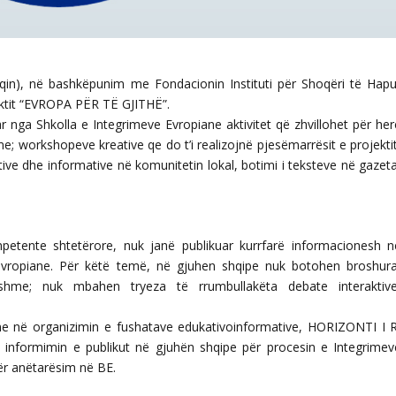
Ulqin), në bashkëpunim me Fondacionin Instituti për Shoqëri të Hapu
ojektit “EVROPA PËR TË GJITHË”.
uar nga Shkolla e Integrimeve Evropiane aktivitet që zhvillohet për he
e; workshopeve kreative qe do t’i realizojnë pjesëmarrësit e projektit
ive dhe informative në komunitetin lokal, botimi i teksteve në gazeta
petente shtetërore, nuk janë publikuar kurrfarë informacionesh n
evropiane. Për këtë temë, në gjuhen shqipe nuk botohen broshura
ashme; nuk mbahen tryeza të rrumbullakëta debate interaktive
me në organizimin e fushatave edukativoinformative, HORIZONTI I R
ë informimin e publikut në gjuhën shqipe për procesin e Integrimev
ër anëtarësim në BE.