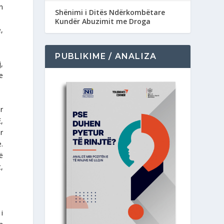
n
Shënimi i Ditës Ndërkombëtare
Kundër Abuzimit me Droga
,
PUBLIKIME / ANALIZA
,
e
r
,
r
.
ë
,
i