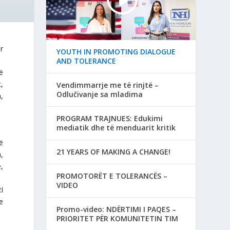
r
YOUTH IN PROMOTING DIALOGUE
AND TOLERANCE
rë
,
Vendimmarrje me të rinjtë –
Odlučivanje sa mladima
,
PROGRAM TRAJNUES: Edukimi
mediatik dhe të menduarit kritik
ë
21 YEARS OF MAKING A CHANGE!
,
,
PROMOTORËT E TOLERANCËS –
VIDEO
I
e
Promo-video: NDËRTIMI I PAQES –
PRIORITET PËR KOMUNITETIN TIM