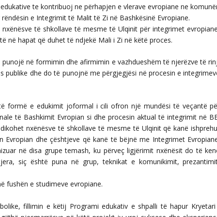
 edukative te kontribuoj ne përhapjen e vlerave evropiane ne komunë
ër rëndësin e Integrimit të Malit të Zi në Bashkësinë Evropiane.
 i nxënësve të shkollave të mesme të Ulqinit për integrimet evropiane
ntë në hapat që duhet të ndjekë Mali i Zi në këtë proces.
 punojë në formimin dhe afirmimin e vazhdueshëm të njerëzve të rinj
tës publike dhe do të punojnë me përgjegjësi në procesin e integrimev
ë formë e edukimit joformal i cili ofron një mundësi të veçantë pë
onale të Bashkimit Evropian si dhe procesin aktual të integrimit në BE
dedikohet nxënësve të shkollave të mesme të Ulqinit që kanë ishprehu
in Evropian dhe çështjeve që kanë të bëjnë me Integrimet Evropiane
zuar në disa grupe temash, ku përveç ligjërimit nxënësit do të ken
jera, siç është puna në grup, teknikat e komunikimit, prezantimit
 në fushën e studimeve evropiane.
e, fillimin e këtij Programi edukativ e shpalli të hapur Kryetari 