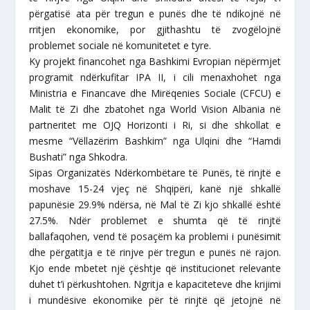
përgatisë ata për tregun e punës dhe të ndikojnë në
rritjen ekonomike, por gjithashtu të zvogëlojnë
problemet sociale në komunitetet e tyre.
Ky projekt financohet nga Bashkimi Evropian nëpërmjet
programit ndërkufitar IPA II, i cili menaxhohet nga
Ministria e Financave dhe Mirëqenies Sociale (CFCU) e
Malit të Zi dhe zbatohet nga World Vision Albania në
partneritet me OJQ Horizonti i Ri, si dhe shkollat e
mesme “Vëllazërim Bashkim” nga Ulqini dhe “Hamdi
Bushati” nga Shkodra.
Sipas Organizatës Ndërkombëtare të Punës, të rinjtë e
moshave 15-24 vjeç në Shqipëri, kanë një shkallë
papunësie 29.9% ndërsa, në Mal të Zi kjo shkallë është
27.5%. Ndër problemet e shumta që të rinjtë
ballafaqohen, vend të posaçëm ka problemi i punësimit
dhe përgatitja e të rinjve për tregun e punës në rajon.
Kjo ende mbetet një çështje që institucionet relevante
duhet t’i përkushtohen. Ngritja e kapaciteteve dhe krijimi
i mundësive ekonomike për të rinjtë që jetojnë në