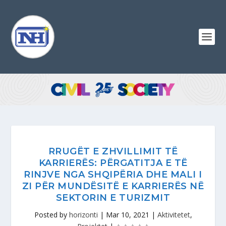
RRUGËT E ZHVILLIMIT TË
KARRIERËS: PËRGATITJA E TË
RINJVE NGA SHQIPËRIA DHE MALI I
ZI PËR MUNDËSITË E KARRIERËS NË
SEKTORIN E TURIZMIT
Posted by
horizonti
|
Mar 10, 2021
|
Aktivitetet
,