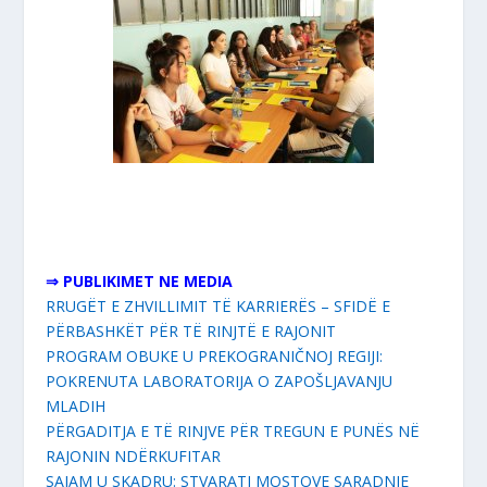
⇒ PUBLIKIMET NE MEDIA
RRUGËT E ZHVILLIMIT TË KARRIERËS – SFIDË E
PËRBASHKËT PËR TË RINJTË E RAJONIT
PROGRAM OBUKE U PREKOGRANIČNOJ REGIJI:
POKRENUTA LABORATORIJA O ZAPOŠLJAVANJU
MLADIH
PËRGADITJA E TË RINJVE PËR TREGUN E PUNËS NË
RAJONIN NDËRKUFITAR
SAJAM U SKADRU: STVARATI MOSTOVE SARADNJE