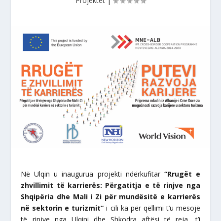
Projektet
|
Në Ulqin u inaugurua projekti ndërkufitar
“Rrugët e
zhvillimit të karrierës: Përgatitja e të rinjve nga
Shqipëria dhe Mali i Zi për mundësitë e karrierës
në sektorin e turizmit”
i cili ka për qëllimi t’u mësojë
të rinjve nga Ulqini dhe Shkodra aftësi të reja, t’i