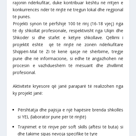
rajonin ndërkufitar, duke kontribuar kështu në rritjen e
konkurrencës ndër të rinjtë në tregun lokal dhe regjional
të punës.
Projekti synon të përfshijë 100 të rinj (16-18 vjeç) nga
të dy shkollat profesionale, respektivisht nga Ulqin dhe
Shkodër si dhe stafet e këtyre shkollave. Qëllimi i
projektit është që të rinjtë në zonën ndërkufitare
Shqipëri-Mal të Zi të kenë qasje në shërbime, tregje
pune dhe në informacione, si edhe të angazhohen në
procesin e vazhdueshëm të mësuarit dhe zhvillimit
profesional.
Aktivitete kryesore që janë paraparë të realizohen nga
ky projekt janë:
Përshtatja dhe pajisja e një hapësire brenda shkollës
si YEL (laborator pune për të rinjtë)
Trajnimet e të rinjve për soft skills (aftësi të buta) si
dhe takime sipas nevoja specifike te tyre