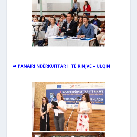
⇒ PANAIRI NDËRKUFITAR I TË RINJVE – ULQIN