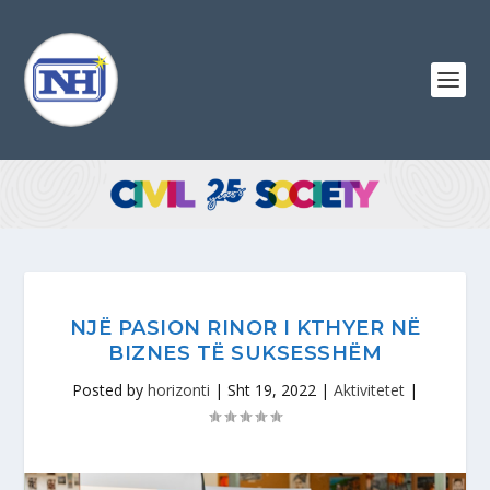
NJË PASION RINOR I KTHYER NË
BIZNES TË SUKSESSHËM
Posted by
horizonti
|
Sht 19, 2022
|
Aktivitetet
|