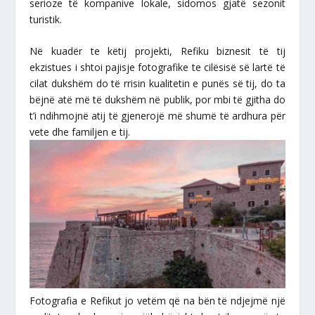
serioze të kompanive lokale, sidomos gjatë sezonit
turistik.
Në kuadër te këtij projekti, Refiku biznesit të tij
ekzistues i shtoi pajisje fotografike te cilësisë së lartë të
cilat dukshëm do të rrisin kualitetin e punës së tij, do ta
bëjnë atë më të dukshëm në publik, por mbi të gjitha do
t’i ndihmojnë atij të gjenerojë më shumë të ardhura për
vete dhe familjen e tij.
Fotografia e Refikut jo vetëm që na bën të ndjejmë një