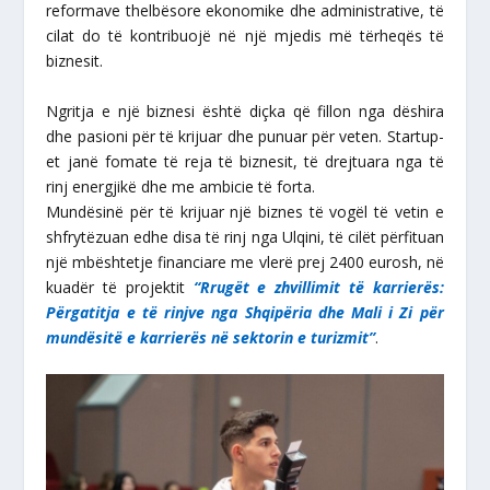
reformave thelbësore ekonomike dhe administrative, të
cilat do të kontribuojë në një mjedis më tërheqës të
biznesit.
Ngritja e një biznesi është diçka që fillon nga dëshira
dhe pasioni për të krijuar dhe punuar për veten. Startup-
et janë fomate të reja të biznesit, të drejtuara nga të
rinj energjikë dhe me ambicie të forta.
Mundësinë për të krijuar një biznes të vogël të vetin e
shfrytëzuan edhe disa të rinj nga Ulqini, të cilët përfituan
një mbështetje financiare me vlerë prej 2400 eurosh, në
kuadër të projektit
“Rrugët e zhvillimit të karrierës:
Përgatitja e të rinjve nga Shqipëria dhe Mali i Zi për
mundësitë e karrierës në sektorin e turizmit”
.