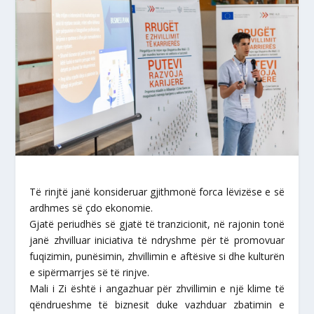
Të rinjtë janë konsideruar gjithmonë forca lëvizëse e së
ardhmes së çdo ekonomie.
Gjatë periudhës së gjatë të tranzicionit, në rajonin tonë
janë zhvilluar iniciativa të ndryshme për të promovuar
fuqizimin, punësimin, zhvillimin e aftësive si dhe kulturën
e sipërmarrjes së të rinjve.
Mali i Zi është i angazhuar për zhvillimin e një klime të
qëndrueshme të biznesit duke vazhduar zbatimin e