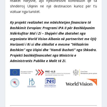
realitet ndryshe, ajo njëkohësisht kontribuon që ta
shndërroj Ulqinin në një destinacion kurioz për t’u
vizituar nga turistët.
Ky projekt realizohet me mbështetjen financiare të
Bashkimit Evropian: Programi IPA II për Bashkëpunim
Ndërkufitar Mal i Zi – Shqipëri dhe zbatohet nga
organizata World Vision Albania në partneritet me OJQ
Horizonti i Ri si dhe shkollat e mesme “Vëllazërim
Bashkim” nga Ulqini dhe “Hamdi Bushati” nga Shkodra.
Projekti bashkëfinancohet nga Ministria e
Administratës Publike e Malit të Zi.