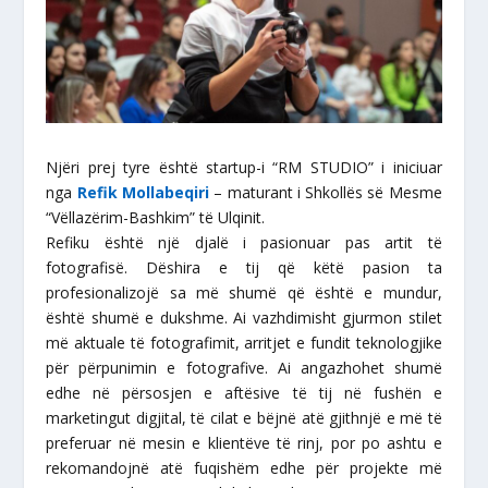
Njëri prej tyre është startup-i “RM STUDIO” i iniciuar
nga
Refik Mollabeqiri
– maturant i Shkollës së Mesme
“Vëllazërim-Bashkim” të Ulqinit.
Refiku është një djalë i pasionuar pas artit të
fotografisë. Dëshira e tij që këtë pasion ta
profesionalizojë sa më shumë që është e mundur,
është shumë e dukshme. Ai vazhdimisht gjurmon stilet
më aktuale të fotografimit, arritjet e fundit teknologjike
për përpunimin e fotografive. Ai angazhohet shumë
edhe në përsosjen e aftësive të tij në fushën e
marketingut digjital, të cilat e bëjnë atë gjithnjë e më të
preferuar në mesin e klientëve të rinj, por po ashtu e
rekomandojnë atë fuqishëm edhe për projekte më