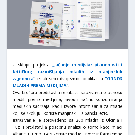
U sklopu projekta
„Jačanje medijske pismenosti i
kritičkog razmišljanja mladih iz manjinskih
zajednica“
izdali smo dvojezičnu publikaciju
“ODNOS
MLADIH PREMA MEDIJIMA”
.
Ova brošura predstavlja rezultate istraživanja o odnosu
mladih prema medijima, nivou i načinu konzumiranja
medijskih sadržaja, kao i izvore informisanja za mlade
koji se školuju i koriste manjinski – albanski jezik.
Istraživanje je sprovedeno sa 200 mladih iz Ulcinja i
Tuzi i predstavlja posebnu analizu o tome kako mladi
Albanci u Crnoj Gori koriste medije i nove informacione