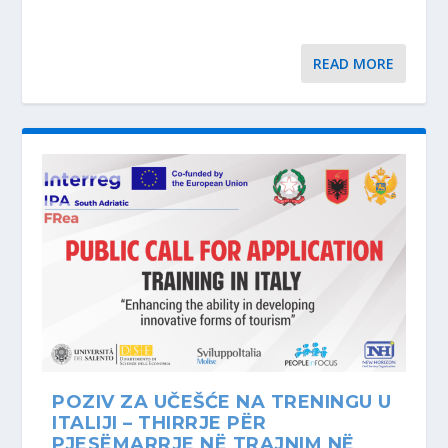
READ MORE
POZIV ZA UČEŠĆE NA TRENINGU U
ITALIJI – THIRRJE PËR
PJESËMARRJE NË TRAJNIM NË