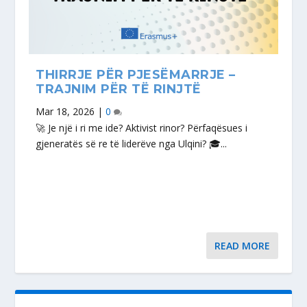
THIRRJE PËR PJESËMARRJE –
TRAJNIM PËR TË RINJTË
Mar 18, 2026
|
0
🚀 Je një i ri me ide? Aktivist rinor? Përfaqësues i
gjeneratës së re të liderëve nga Ulqini? 🎓...
READ MORE