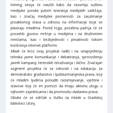
trening sesija će naučiti kako da razumiju suštinu
medijske poruke putem kreiranja medijskih sadržaja,
kao i značaj medijske pismenosti za zauzimanje
proaktivnog stava u odnosu na informacije koje se
plasiraju mladima. Pored toga, posebna pažnja će se
posvetiti govoru mržnje u medijima i na društvenim
mrežama, kao i bezbjednosti i privatnosti tokom
korišćenja internet platformi.
Mladi će kroz ovaj projekat raditi i na unaprjeđenju
tehnika javne komunikacije i debatiranja, sprovođenju
javnih kampanji, terenskih istraživanja i slično. Značajan
segment projekta će se odnositi i na edukaciju za
demokratsko građanstvo i ljudska/manjinska prava, koji
će mladim ljudima ponuditi razumijevanje, vještine i
stavove koji će im pomoći da imaju aktivnu ulogu u
njihovim zajednicama i da promovišu vladavinu prava.
Obuke će se održati u Kutku za mlade u Gradskoj
biblioteci Ulcinj.