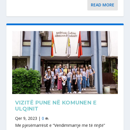
READ MORE
VIZITË PUNE NË KOMUNEN E
ULQINIT
Qer 9, 2023
|
0
Me pjesëmarrësit e “Vendimmarrje me të rinjtë”