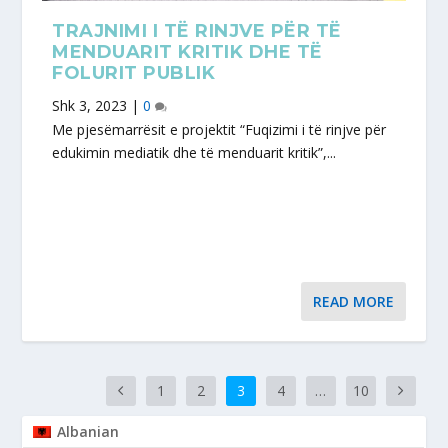
TRAJNIMI I TË RINJVE PËR TË
MENDUARIT KRITIK DHE TË
FOLURIT PUBLIK
Shk 3, 2023
|
0
Me pjesëmarrësit e projektit “Fuqizimi i të rinjve për
edukimin mediatik dhe të menduarit kritik”,...
READ MORE
1
2
3
4
…
10
Albanian