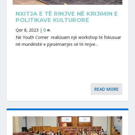
NXITJA E TË RINJVE NË KRIJIMIN E
POLITIKAVE KULTURORE
Qer 8, 2023
|
0
Në Youth Corner realizuam një workshop të fokusuar
në mundësitë e pjesëmarrjes së të rinjve...
READ MORE