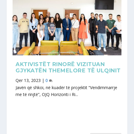
AKTIVISTËT RINORË VIZITUAN
GJYKATËN THEMELORE TË ULQINIT
Qer 13, 2023
|
0
Javën që shkoi, në kuadër të projektit “Vendimmarrje
me të rinjtë”, OJQ Horizonti i Ri...