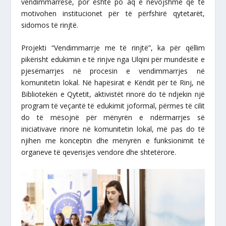
vendimmarrëse, por është po aq e nevojshme që të
motivohen institucionet për të përfshirë qytetarët,
sidomos të rinjtë.
Projekti “Vendimmarrje me të rinjtë”, ka për qëllim
pikërisht edukimin e të rinjve nga Ulqini për mundësitë e
pjesëmarrjes në procesin e vendimmarrjes në
komunitetin lokal. Në hapësirat e Këndit për të Rinj, në
Bibliotekën e Qytetit, aktivistët rinorë do të ndjekin një
program të veçantë të edukimit joformal, përmes të cilit
do të mësojnë për mënyrën e ndërmarrjes së
iniciativave rinore në komunitetin lokal, më pas do të
njihen me konceptin dhe mënyrën e funksionimit të
organeve të qeverisjes vendore dhe shtetërore.