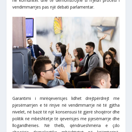
në komunitet dhe të demonstrojnë si rrjedh procesi i
vendimmarrjes pas një debati parlamentar.
Garantimi i mirëqeverisjes lidhet drejtpërdrejt me
pjesëmarrjen e të rinjve në vendimmarrje në të gjitha
nivelet, në bazë të një konsensusi të gjerë shoqëror dhe
politik në mbështetje të qeverisjes me pjesëmarrje dhe
llogaridhënies. Në thelb, qëndrueshmëria e çdo