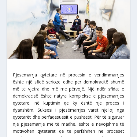
Pjesëmarrja qytetare në procesin e vendimmarrjes
është një sfidë serioze edhe për demokracitë shumë
më të vjetra dhe më me përvojë. Një ndër sfidat e
demokracisë është natyra komplekse e pjesëmarrjes
qytetare, në kuptimin që ky është një proces i
dyanshëm. Suksesi i pjesëmarrjes varet njëlloj nga
qytetarët dhe përfaqësuesit e pushtetit. Për të siguruar
një pjesëmarrje më të madhe, është e nevojshme të
motivohen qytetarët që të përfshihen në proceset