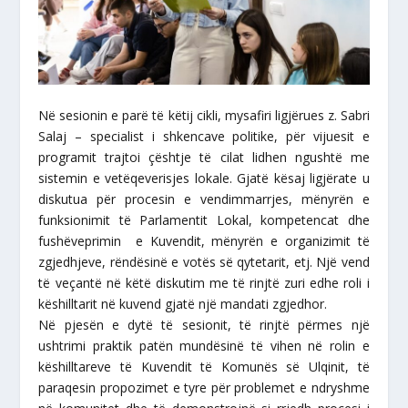
Në sesionin e parë të këtij cikli, mysafiri ligjërues z. Sabri
Salaj – specialist i shkencave politike, për vijuesit e
programit trajtoi çështje të cilat lidhen ngushtë me
sistemin e vetëqeverisjes lokale. Gjatë kësaj ligjërate u
diskutua për procesin e vendimmarrjes, mënyrën e
funksionimit të Parlamentit Lokal, kompetencat dhe
fushëveprimin e Kuvendit, mënyrën e organizimit të
zgjedhjeve, rëndësinë e votës së qytetarit, etj. Një vend
të veçantë në këtë diskutim me të rinjtë zuri edhe roli i
këshilltarit në kuvend gjatë një mandati zgjedhor.
Në pjesën e dytë të sesionit, të rinjtë përmes një
ushtrimi praktik patën mundësinë të vihen në rolin e
këshilltareve të Kuvendit të Komunës së Ulqinit, të
paraqesin propozimet e tyre për problemet e ndryshme