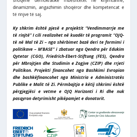
shoqërie demokratike mbështetet në krijimtarinë,
dinamizmin, angazhimin shoqëror dhe kompetencat e
të rinjve të saj.
Ky shkrim është pjesë e projektit “Vendimmarrje me
të rinjtë” I cili realizohet në kuadër të programit “OJQ-
të në Mal të Zi – nga shërbimet bazë deri te formimi i
politikave – M’BASE” i zbatuar nga Qendra për Edukim
Qytetar (CGO), Friedrich-Ebert-Stiftung (FES), Qendra
për Mbrojtjen dhe Studimin e Zogjve (CZIP) dhe rrjeti
Politikon. Projekti financohet nga Bashkimi Evropian
dhe bashkëfinancohet nga Ministria e Administratës
Publike e Malit të Zi. Përmbajtja e këtij shkrimi është
përgjegjësi e vetme e OJQ Horizonti i Ri dhe nuk
pasqyron detyrimisht pikëpamjet e donatorit.