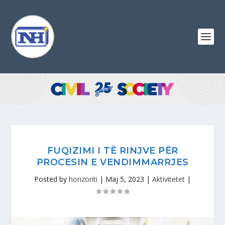
FUQIZIMI I TË RINJVE PËR
PROCESIN E VENDIMMARRJES
Posted by
horizonti
|
Maj 5, 2023
|
Aktivitetet
|