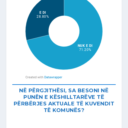
NË PËRGJITHËSI, SA BESONI NË
PUNËN E KËSHILLTARËVE TË
PËRBËRJES AKTUALE TË KUVENDIT
TË KOMUNËS?