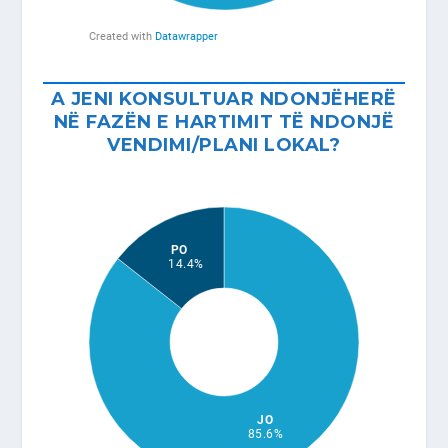
A JENI KONSULTUAR NDONJËHERË
NË FAZËN E HARTIMIT TË NDONJË
VENDIMI/PLANI LOKAL?