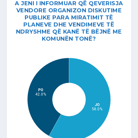
A JENI I INFORMUAR QË QEVERISJA
VENDORE ORGANIZON DISKUTIME
PUBLIKE PARA MIRATIMIT TË
PLANEVE DHE VENDIMEVE TË
NDRYSHME QË KANË TË BËJNË ME
KOMUNËN TONË?