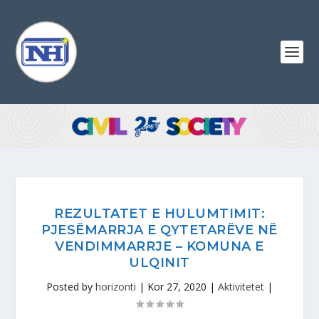
REZULTATET E HULUMTIMIT:
PJESËMARRJA E QYTETARËVE NË
VENDIMMARRJE – KOMUNA E
ULQINIT
Posted by
horizonti
|
Kor 27, 2020
|
Aktivitetet
|