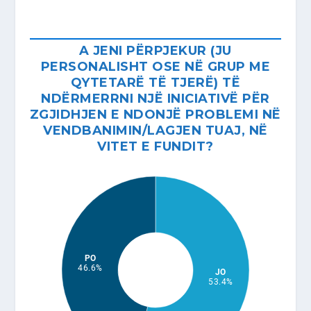
A JENI PËRPJEKUR (JU
PERSONALISHT OSE NË GRUP ME
QYTETARË TË TJERË) TË
NDËRMERRNI NJË INICIATIVË PËR
ZGJIDHJEN E NDONJË PROBLEMI NË
VENDBANIMIN/LAGJEN TUAJ, NË
VITET E FUNDIT?