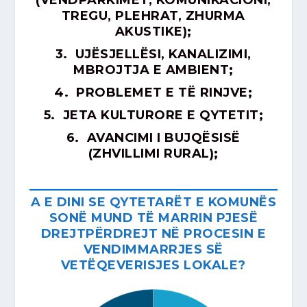
TREGU, PLEHRAT, ZHURMA
AKUSTIKE);
3. UJËSJELLËSI, KANALIZIMI,
MBROJTJA E AMBIENT;
4. PROBLEMET E TË RINJVE;
5. JETA KULTURORE E QYTETIT;
6. AVANCIMI I BUJQËSISË
(ZHVILLIMI RURAL);
A E DINI SE QYTETARËT E KOMUNËS
SONË MUND TË MARRIN PJESË
DREJTPËRDREJT NË PROCESIN E
VENDIMMARRJES SË
VETËQEVERISJES LOKALE?