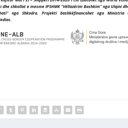
, si dhe shkollat e mesme IPSHMK “Vëllazërim Bashkim” nga Ulqini dh
hati” nga Shkodra.
Projekti bashkëfinancohet nga Ministria 
Medias.