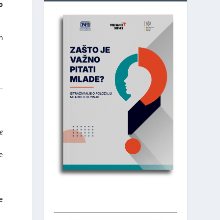
o
m
e
he
e