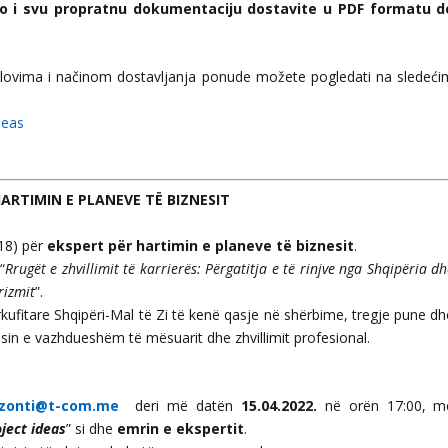
ao i svu propratnu dokumentaciju dostavite u PDF formatu d
uslovima i načinom dostavljanja ponude možete pogledati na sledeći
deas
HARTIMIN E PLANEVE TË BIZNESIT
/18) për
ekspert
për hartimin e planeve të biznesit
.
“
Rrugët e zhvillimit të karrierës: Përgatitja e të rinjve
nga Shqipëria dh
rizmit
”.
ërkufitare Shqipëri-Mal të Zi të kenë qasje në shërbime, tregje pune d
in e vazhdueshëm të mësuarit dhe zhvillimit profesional.
izonti@t-com.me
deri më datën
15.04.2022.
në orën 17:00, m
oject ideas
” si dhe
emrin e ekspertit
.