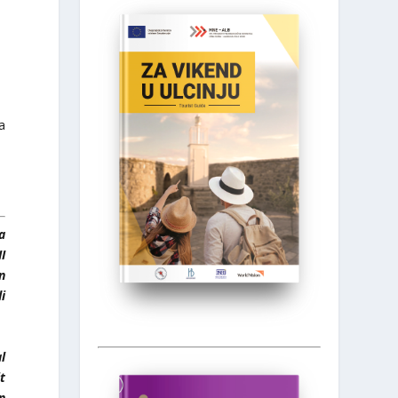
a
a
I
n
i
l
t
n