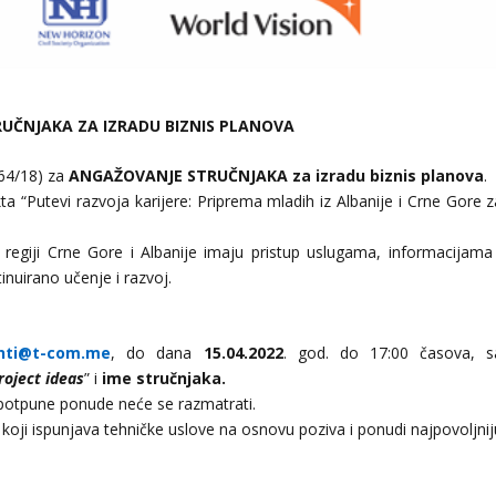
UČNJAKA ZA IZRADU BIZNIS PLANOVA
64/18) za
ANGAŽOVANJE STRUČNJAKA za izradu biznis planova
.
a “Putevi razvoja karijere: Priprema mladih iz Albanije i Crne Gore z
 regiji Crne Gore i Albanije imaju pristup uslugama, informacijama 
inuirano učenje i razvoj.
onti@t-com.me
, do dana
15.04.2022
. god. do 17:00 časova, s
roject ideas
” i
ime stručnjaka.
epotpune ponude neće se razmatrati.
koji ispunjava tehničke uslove na osnovu poziva i ponudi najpovoljnij