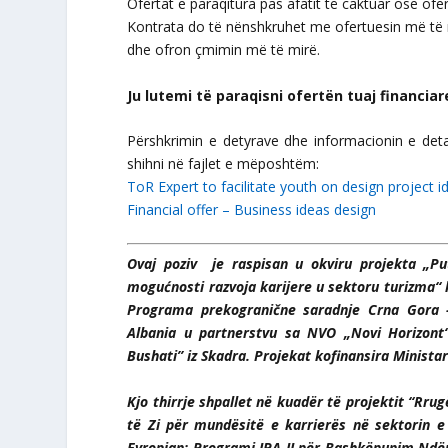
Ofertat e paraqitura pas afatit të caktuar ose ofe
Kontrata do të nënshkruhet me ofertuesin më të mir
dhe ofron çmimin më të mirë.
Ju lutemi të paraqisni ofertën tuaj financia
Përshkrimin e detyrave dhe informacionin e det
shihni në fajlet e mëposhtëm:
ToR Expert to facilitate youth on design project i
Financial offer – Business ideas design
Ovaj poziv je raspisan u okviru projekta „Put
mogućnosti razvoja karijere u sektoru turizma“ ko
Programa prekogranične saradnje Crna Gora 
Albania u partnerstvu sa NVO „Novi Horizont“
Bushati” iz Skadra.
Projekat kofinansira Ministar
Kjo thirrje shpallet në kuadër të projektit “Rrugë
të Zi për mundësitë e karrierës në sektorin e 
Evropian: Programi IPA II për Bashkëpunim Ndërku