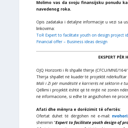
Molimo vas da svoju finansijsku ponudu k
navedenog roka.
Opis zadataka i detaljne informacije u vezi sa 
linkovima:
ToR Expert to facilitate youth on design project i
Financial offer – Business ideas design
EKSPERT PËR 
OJQ Horizonti i Ri shpallë thirrje (CFCU/MNE/164
Thirrja shpallet në kuadër të projektit ndërkufitar 
Mali i Zi për mundësitë e karrierës në sektorin e tu
Qëllimi i projektit është që të rinjtë në zonën nd
në informacione, si edhe të angazhohen në proces
Afati dhe mënyra e dorëzimit të ofertës
:
Ofertat duhet të dërgohen në e-mail:
nvohor
shënimin “
Expert to facilitate youth design of pr