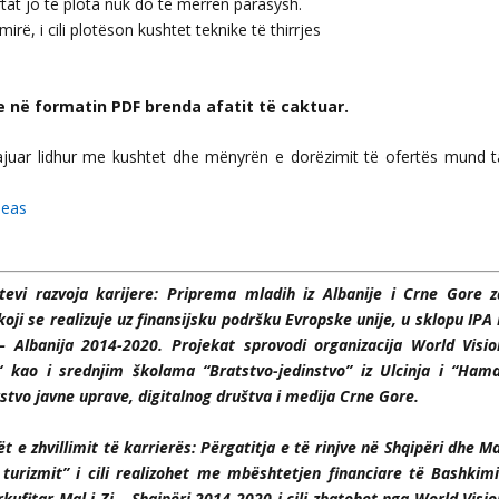
rtat jo të plota nuk do të merren parasysh.
ë, i cili plotëson kushtet teknike të thirrjes
re në formatin PDF brenda afatit të caktuar.
ajuar lidhur me kushtet dhe mënyrën e dorëzimit të ofertës mund t
deas
evi razvoja karijere: Priprema mladih iz Albanije i Crne Gore z
ji se realizuje uz finansijsku podršku Evropske unije, u sklopu IPA I
– Albanija 2014-2020.
Projekat sprovodi organizacija World Visio
 kao i srednjim školama “Bratstvo-jedinstvo” iz Ulcinja i “Hamd
stvo javne uprave, digitalnog društva i medija Crne Gore.
t e zhvillimit të karrierës: Përgatitja e të rinjve në Shqipëri dhe Ma
turizmit” i cili realizohet me mbështetjen financiare të Bashkimi
fitar Mal i Zi – Shqipëri 2014-2020 i cili
zbatohet nga World Visio