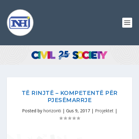
TË RINJTË – KOMPETENTË PËR
PJESËMARRJE
Posted by
horizonti
|
Gus 9, 2017
|
Projektet
|