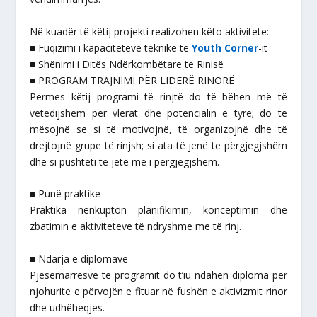
Në kuadër të këtij projekti realizohen këto aktivitete:
■ Fuqizimi i kapaciteteve teknike të
Youth Corner
-it
■ Shënimi i Ditës Ndërkombëtare të Rinisë
■ PROGRAM TRAJNIMI PËR LIDERË RINORË
Përmes këtij programi të rinjtë do të bëhen më të
vetëdijshëm për vlerat dhe potencialin e tyre; do të
mësojnë se si të motivojnë, të organizojnë dhe të
drejtojnë grupe të rinjsh; si ata të jenë të përgjegjshëm
dhe si pushteti të jetë më i përgjegjshëm.
■ Punë praktike
Praktika nënkupton planifikimin, konceptimin dhe
zbatimin e aktiviteteve të ndryshme me të rinj.
■ Ndarja e diplomave
Pjesëmarrësve të programit do t’iu ndahen diploma për
njohuritë e përvojën e fituar në fushën e aktivizmit rinor
dhe udhëheqjes.