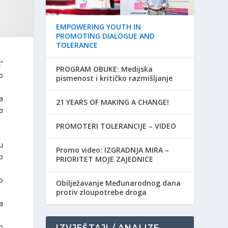
EMPOWERING YOUTH IN
PROMOTING DIALOGUE AND
TOLERANCE
”
PROGRAM OBUKE: Medijska
o
pismenost i kritičko razmišljanje
a
21 YEARS OF MAKING A CHANGE!
a
PROMOTERI TOLERANCIJE – VIDEO
u
Promo video: IZGRADNJA MIRA –
p
PRIORITET MOJE ZAJEDNICE
o
Obilježavanje Međunarodnog dana
protiv zloupotrebe droga
a
o
IZVJEŠTAJI / ANALIZE