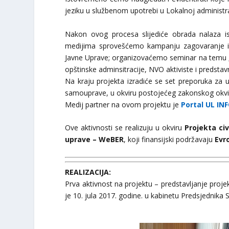
jeziku u službenom upotrebi u Lokalnoj administrac
Nakon ovog procesa slijediće obrada nalaza ist
medijima sprovešćemo kampanju zagovaranje i
Javne Uprave; organizovaćemo seminar na temu 
opštinske adminsitracije, NVO aktiviste i predstav
Na kraju projekta izradiće se set preporuka za
samouprave, u okviru postojećeg zakonskog okvi
Medij partner na ovom projektu je
Portal UL IN
Ove aktivnosti se realizuju u okviru
Projekta ci
uprave – WeBER
, koji finansijski podržavaju
Evr
REALIZACIJA:
Prva aktivnost na projektu – predstavljanje proj
je 10. jula 2017. godine. u kabinetu Predsjednika