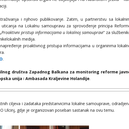
iji.
raživanja i njihovo publikovanje. Zatim, u partnerstvu sa lokalni
 uticanja na Lokalnu samoupravu za sprovođenje principa Reform
„
Proaktivni pristup informacijama u lokalnoj samoupravi
“ za službeni
nikelokalnih medija.
 unapređenje proaktivnog pristupa informacijama u organinma lokaln
ra.
FO
.
vilnog društva Zapadnog Balkana za monitoring reforme javn
opska unija
i
Ambasada Kraljevine Holandije
.
ektnih ciljeva i zadataka predstanvicima lokalne samouprave, odradjen
 SO Ulcinj, gdje je organizovan poseban sastanak na ovu temu.