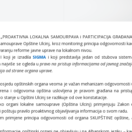
jekta „PROAKTIVNA LOKALNA SAMOURPAVA i PARTICIPACIJA GRAĐANA
 samouprave Opštine Ulcinj, kroz monitoring principa odgovornosti ka
ovaranju reforme javne uprave na lokalnom nivou.
koji je izradila
SIGMA
i koji predstavlja jedan od stubova sistem
a najviše se ogleda u
pravo na pristup informacijama od javnog značaj
cija od strane organa uprave
.
posjedu opštinskih organa veoma je važan mehanizam odgovornosti 
ena i odgovorna opština uslovljena je pravom građana na pristu
tanje u Opštini Ulcinj se razlikuje od ove konstatacije.
ko organi lokalne samouprave (Opština Ulcinj) primjenjuju Zakon 
poštuju pravilo proaktivnog objavljivanja informacija o svom radu.
om primjene principa odgovornosti od organa SKUPŠTINE opštine, 
informacije opštinski organi ne objavljuju i na Albanskom jeziku – ka