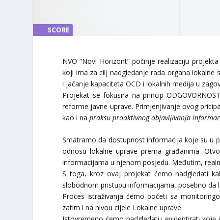
SCORE
SCORE
0%
0%
NVO “Novi Horizont” počinje realizaciju pro
koji ima za cilj nadgledanje rada organa lokalne
i jačanje kapaciteta OCD i lokalnih medija u zag
Projekat se fokusira na princip ODGOVORNOSTI 
reforme javne uprave. Primjenjivanje ovog pricip
kao i na
praksu proaktivnog objavljivanja informa
Smatramo da dostupnost informacija koje su u 
odnosu lokalne uprave prema građanima. Otvor
informacijama u njenom posjedu. Međutim, realno s
S toga, kroz ovaj projekat ćemo nadgledati ka
slobodnom pristupu informacijama, posebno da li 
Proces istraživanja ćemo početi sa monitoring
zatim i na nivou cijele Lokalne uprave.
Istovremeno ćemo nadgledati i evidentirati koje 