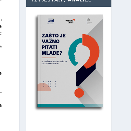
m
e
ke
e
e
a