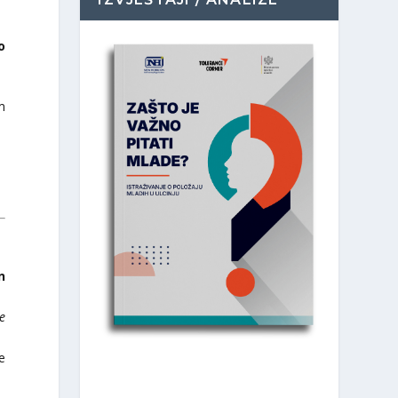
o
m
n
e
he