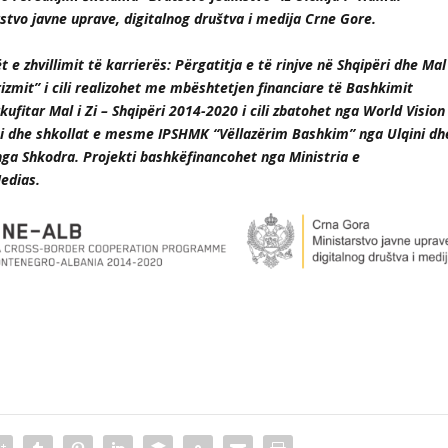
stvo javne uprave, digitalnog društva i medija Crne Gore.
t e zhvillimit të karrierës: Përgatitja e të rinjve në Shqipëri dhe Mal
rizmit” i cili realizohet me mbështetjen financiare të Bashkimit
fitar Mal i Zi – Shqipëri 2014-2020 i cili
zbatohet nga World Vision
, si dhe shkollat e mesme IPSHMK “Vëllazërim Bashkim” nga Ulqini dh
nga Shkodra.
Projekti bashkëfinancohet nga Ministria e
Medias.