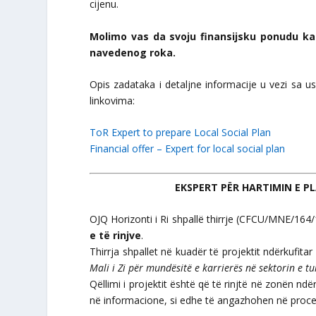
cijenu.
Molimo vas da svoju finansijsku ponudu k
navedenog roka.
Opis zadataka i detaljne informacije u vezi sa 
linkovima:
ToR Expert to prepare Local Social Plan
Financial offer – Expert for local social plan
EKSPERT PËR HARTIMIN E PL
OJQ Horizonti i Ri shpallë thirrje (CFCU/MNE/164
e të rinjve
.
Thirrja shpallet në kuadër të projektit ndërkufitar 
Mali i Zi për mundësitë e karrierës në sektorin e tu
Qëllimi i projektit është që të rinjtë në zonën nd
në informacione, si edhe të angazhohen në proces