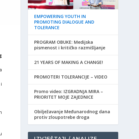
EMPOWERING YOUTH IN
PROMOTING DIALOGUE AND
TOLERANCE
PROGRAM OBUKE: Medijska
pismenost i kritičko razmišljanje
g
21 YEARS OF MAKING A CHANGE!
a
PROMOTERI TOLERANCIJE – VIDEO
i
Promo video: IZGRADNJA MIRA –
PRIORITET MOJE ZAJEDNICE
Obilježavanje Međunarodnog dana
m
protiv zloupotrebe droga
u
IZVJEŠTAJI / ANALIZE