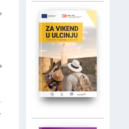
e
a
I