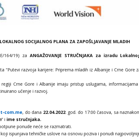
LOKALNOG SOCIJALNOG PLANA ZA ZAPOŠLJAVANJE MLADIH
NE/164/19) za
ANGAŽOVANJE STRUČNJAKA za izradu Lokalno
a “Putevi razvoja karijere: Priprema mladih iz Albanije i Crne Gore z
 regiji Crne Gore i Albanije imaju pristup uslugama, informacijama 
inuirano učenje i razvoj.
@t-com.me
, do dana
22.04.2022
. god. do 17:00 časova, sa naznako
n
” i
ime stručnjaka.
epotpune ponude neće se razmatrati.
koji ispunjava tehničke uslove na osnovu poziva i ponudi najpovoljnij