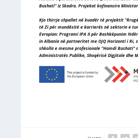
Bushati” iz Skadra.
Projekat kofinansira Ministar
Kjo thirrje shpallet në kuadër të projektit “Rrugë
të Zi për mundësitë e karrierës në sektorin e tu
Evropian: Programi IPA II për Bashkëpunim Ndërku
in Albania në partneritet me OJQ Horizonti i Ri
shkolla e mesme profesionale “Hamdi Bushati” 
Administratës Publike, Shoqërisë Digjitale dhe 