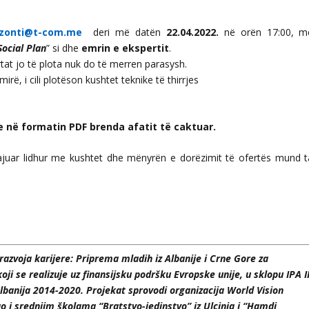
izonti@t-com.me
deri më datën
22.04.2022.
në orën 17:00, m
Social Plan
” si dhe
emrin e ekspertit
.
rtat jo të plota nuk do të merren parasysh.
ë, i cili plotëson kushtet teknike të thirrjes
re në formatin PDF brenda afatit të caktuar.
ajuar lidhur me kushtet dhe mënyrën e dorëzimit të ofertës mund t
razvoja karijere: Priprema mladih iz Albanije i Crne Gore za
ji se realizuje uz finansijsku podršku Evropske unije, u sklopu IPA I
lbanija 2014-2020.
Projekat sprovodi organizacija World Vision
o i srednjim školama “Bratstvo-jedinstvo” iz Ulcinja i “Hamdi