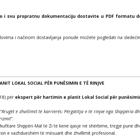
ao i svu propratnu dokumentaciju dostavite u PDF formatu d
uslovima i načinom dostavljanja ponude možete pogledati na sledeći
ANIT LOKAL SOCIAL PËR PUNËSIMIN E TË RINJVE
/18) për
ekspert për hartimin e planit Lokal Social për punësimi
“
Rrugët e zhvillimit të karrierës: Përgatitja e të rinjve
nga Shqipëria dh
rizmit
”.
ërkufitare Shqipëri-Mal të Zi të kenë qasje në shërbime, tregje pune d
in e vazhdueshëm të mësuarit dhe zhvillimit profesional.