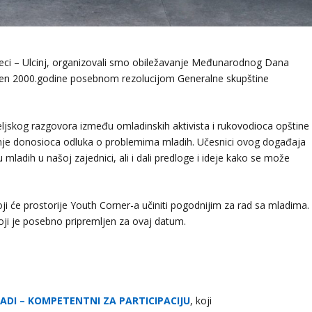
teci – Ulcinj, organizovali smo obiležavanje Međunarodnog Dana
ježen 2000.godine posebnom rezolucijom Generalne skupštine
teljskog razgovora između omladinskih aktivista i rukovodioca opštine
 pažnje donosioca odluka o problemima mladih. Učesnici ovog događaja
 mladih u našoj zajednici, ali i dali predloge i ideje kako se može
ji će prostorije Youth Corner-a učiniti pogodnijim za rad sa mladima.
ji je posebno pripremljen za ovaj datum.
ADI – KOMPETENTNI ZA PARTICIPACIJU
, koji