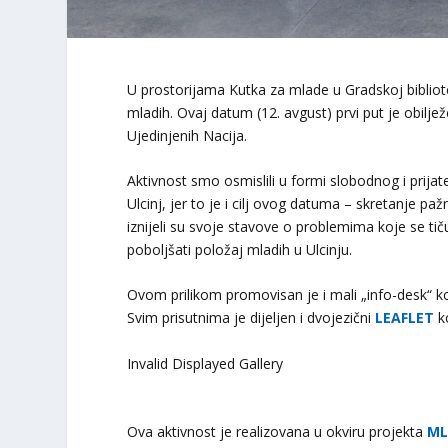
U prostorijama Kutka za mlade u Gradskoj biblio
mladih. Ovaj datum (12. avgust) prvi put je obil
Ujedinjenih Nacija.
Aktivnost smo osmislili u formi slobodnog i prija
Ulcinj, jer to je i cilj ovog datuma – skretanje
iznijeli su svoje stavove o problemima koje se tiču
poboljšati položaj mladih u Ulcinju.
Ovom prilikom promovisan je i mali „info-desk“ ko
Svim prisutnima je dijeljen i dvojezični
LEAFLET
ko
Invalid Displayed Gallery
Ova aktivnost je realizovana u okviru projekta
ML