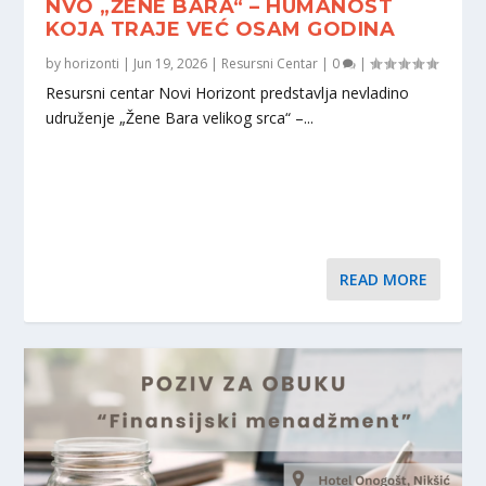
NVO „ŽENE BARA“ – HUMANOST
KOJA TRAJE VEĆ OSAM GODINA
by
horizonti
|
Jun 19, 2026
|
Resursni Centar
|
0
|
Resursni centar Novi Horizont predstavlja nevladino
udruženje „Žene Bara velikog srca“ –...
READ MORE