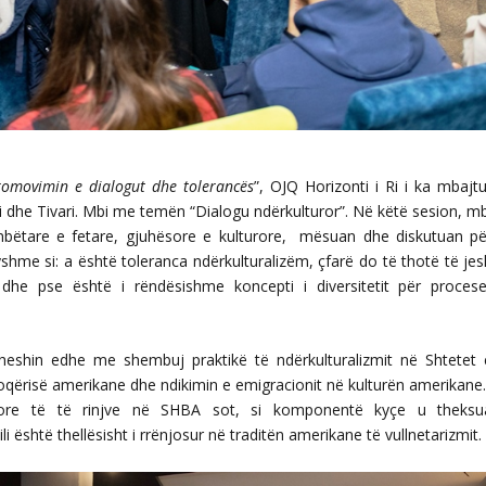
promovimin e dialogut dhe tolerancës
”, OJQ Horizonti i Ri i ka mbajtu
i dhe Tivari. Mbi me temën “Dialogu ndërkulturor”. Në këtë sesion, mb
ombëtare e fetare, gjuhësore e kulturore, mësuan dhe diskutuan pë
shme si: a është toleranca ndërkulturalizëm, çfarë do të thotë të jes
 dhe pse është i rëndësishme koncepti i diversitetit për procese
jiheshin edhe me shembuj praktikë të ndërkulturalizmit në Shtetet 
oqërisë amerikane dhe ndikimin e emigracionit në kulturën amerikane
urore të të rinjve në SHBA sot, si komponentë kyçe u theksu
li është thellësisht i rrënjosur në traditën amerikane të vullnetarizmit.