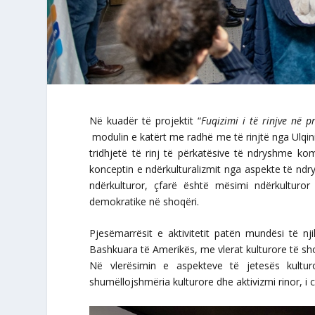
Në kuadër të projektit “
Fuqizimi i të rinjve në 
modulin e katërt me radhë me të rinjtë nga Ulqin
tridhjetë të rinj të përkatësive të ndryshme k
konceptin e ndërkulturalizmit nga aspekte të ndry
ndërkulturor, çfarë është mësimi ndërkulturor
demokratike në shoqëri.
Pjesëmarrësit e aktivitetit patën mundësi të n
Bashkuara të Amerikës, me vlerat kulturore të sh
Në vlerësimin e aspekteve të jetesës kult
shumëllojshmëria kulturore dhe aktivizmi rinor, i ci