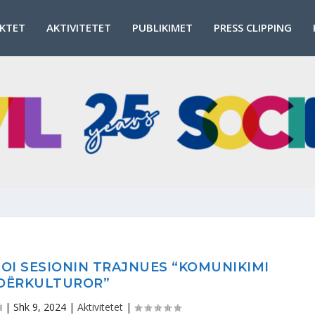
EKTET
AKTIVITETET
PUBLIKIMET
PRESS CLIPPING
ZOI SESIONIN TRAJNUES “KOMUNIKIMI
DËRKULTUROR”
i
|
Shk 9, 2024
|
Aktivitetet
|