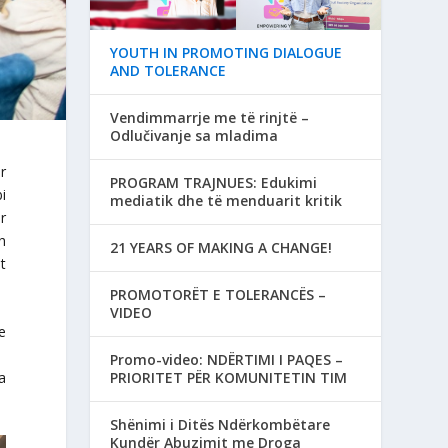
YOUTH IN PROMOTING DIALOGUE
AND TOLERANCE
Vendimmarrje me të rinjtë –
Odlučivanje sa mladima
r
PROGRAM TRAJNUES: Edukimi
i
mediatik dhe të menduarit kritik
r
h
21 YEARS OF MAKING A CHANGE!
t
PROMOTORËT E TOLERANCËS –
VIDEO
e
.
Promo-video: NDËRTIMI I PAQES –
PRIORITET PËR KOMUNITETIN TIM
a
Shënimi i Ditës Ndërkombëtare
Kundër Abuzimit me Droga