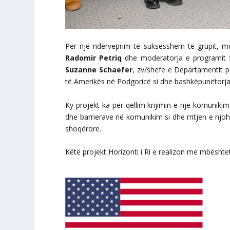
Për një ndërveprim të suksesshëm të grupit, m
Radomir Petriq
dhe moderatorja e programit
Suzanne Schaefer
, zv/shefe e Departamentit 
të Amerikës në Podgoricë si dhe bashkëpunëtorja
Ky projekt ka për qellim krijimin e një komunikim 
dhe barrierave në komunikim si dhe rritjen e njo
shoqërore.
Këtë projekt Horizonti i Ri e realizon me mbështe