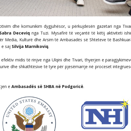
otivim dhe komunikim dygjuhësor, u përkujdesën gazetari nga Tivar
Sabra Deceviq
nga Tuzi. Mysafirë të veçantë të këtij aktiviteti ish
për Media, Kulturë dhe Arsim të Ambasadës së Shteteve të Bashkuar
 e saj
Silvija Marnikoviq
.
efektiv midis të rinjve nga Ulqini dhe Tivari, thyerjen e paragjykimev
hurive dhe shkathtësive të tyre për pjesëmarrje në proceset integrues
tjen e
Ambasadës së SHBA në Podgoricë
.