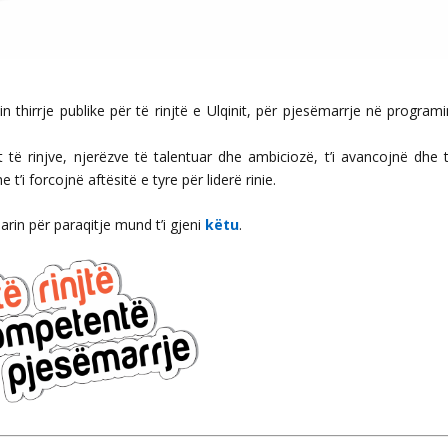
in thirrje publike për të rinjtë e Ulqinit, për pjesëmarrje në program
të rinjve, njerëzve të talentuar dhe ambiciozë, t’i avancojnë dhe t’
 t’i forcojnë aftësitë e tyre për liderë rinie.
in për paraqitje mund t’i gjeni
këtu
.