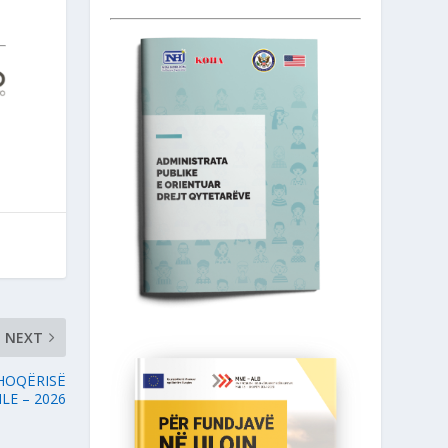
NEXT
SHOQËRISË
ILE – 2026