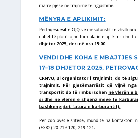
marrë pjesë në trajnime të ngjashme.
MËNYRA E APLIKIMIT:
Përfaqësuesit e OJQ-ve mesatarisht të zhvilluara 
duhet të plotësojnë formularin e aplikimit dhe ta
dhjetor 2025, deri në ora 15:00
.
VENDI DHE KOHA E MBAJTJES S
17–18 DHJETOR 2025
,
PETROVAC
CRNVO, si organizator i trajnimit, do të si
trajnimit. Për pjesëmarrësit që vijnë n
transportit do të rimbursohen
në vlerën e b
si dhe në vlerën e shpenzimeve të karburan
bashkëngjitet fatura e karburantit).
Për çdo pyetje shtesë, mund të na kontaktoni 
(+382) 20 219 120, 219 121.