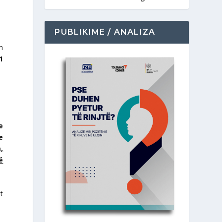
PUBLIKIME / ANALIZA
m
1
e
e
,
ë
t