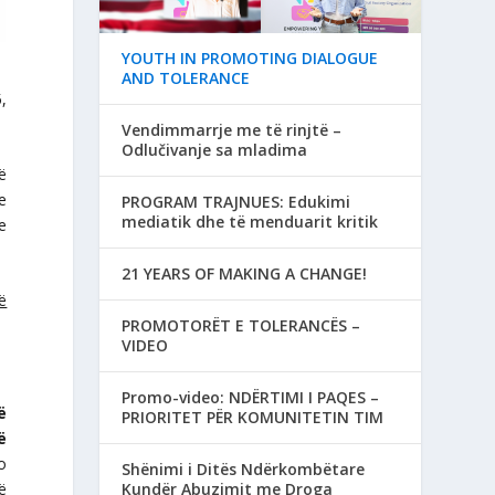
YOUTH IN PROMOTING DIALOGUE
AND TOLERANCE
,
Vendimmarrje me të rinjtë –
Odlučivanje sa mladima
ë
e
PROGRAM TRAJNUES: Edukimi
mediatik dhe të menduarit kritik
e
21 YEARS OF MAKING A CHANGE!
ë
PROMOTORËT E TOLERANCËS –
VIDEO
Promo-video: NDËRTIMI I PAQES –
ë
PRIORITET PËR KOMUNITETIN TIM
ë
o
Shënimi i Ditës Ndërkombëtare
ë
Kundër Abuzimit me Droga