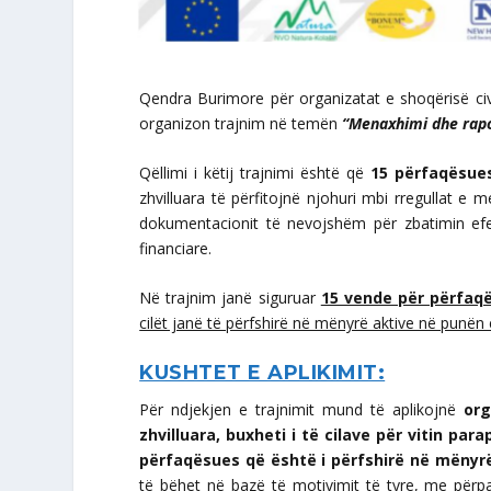
Qendra Burimore për organizatat e shoqërisë civi
organizon trajnim në temën
“Menaxhimi dhe rapo
Qëllimi i këtij trajnimi është që
15 përfaqësu
zhvilluara të përfitojnë njohuri mbi rregullat e
dokumentacionit të nevojshëm për zbatimin efek
financiare.
Në trajnim janë siguruar
15 vende për përfaqë
cilët janë të përfshirë në mënyrë aktive në punën 
KUSHTET E APLIKIMIT:
Për ndjekjen e trajnimit mund të aplikojnë
org
zhvilluara, buxheti i të cilave për vitin pa
përfaqësues që është i përfshirë në mënyr
të bëhet në bazë të motivimit të tyre, me përpa