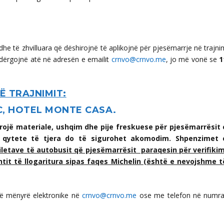
dhe të zhvilluara që dëshirojnë të aplikojnë për pjesëmarrje në trajni
 dërgojnë atë në adresën e emailit
crnvo@crnvo.me
, jo më vonë se
1
Ë TRAJNIMIT:
, HOTEL MONTE CASA
.
gurojë materiale, ushqim dhe pije freskuese për pjesëmarrësit 
ga qytete të tjera do të sigurohet akomodim. Shpenzimet 
iletave të autobusit që pjesëmarrësit paraqesin për verifikim
tit të llogaritura sipas faqes Michelin (është e nevojshme t
në mënyrë elektronike në
c
rnvo@crnvo.me
ose me telefon në numra