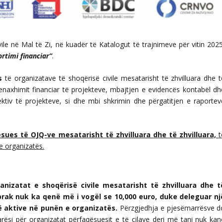
le në Mal të Zi, në kuadër të Katalogut të trajnimeve për vitin 2025
rtimi financiar”
.
es
të organizatave të shoqërisë civile mesatarisht të zhvilluara dhe t
 menaxhimit financiar të projekteve, mbajtjen e evidencës kontabël dh
tiv të projekteve, si dhe mbi shkrimin dhe përgatitjen e raportev
sues të OJQ-ve mesatarisht të zhvilluara dhe të zhvilluara,
t
e organizatës.
anizatat e shoqërisë civile mesatarisht të zhvilluara dhe t
raprak nuk ka qenë më i vogël se 10,000 euro, duke deleguar nj
ë aktive në punën e organizatës.
Përzgjedhja e pjesëmarrësve d
rësi për organizatat përfaqësuesit e të cilave deri më tani nuk kan