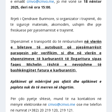
e emailit
crnvo@crnvo.me
, jo më vonë se
18 nëntor
2025, deri në ora 15:00.
Rrjeti i Qendrave Burimore, si organizator i trajnimit, do
të sigurojë materiale, akomodim, ushqim dhe pije
freskuese për pjesëmarrësit e trajnimit.
Shpenzimet e transportit do të rimbursohen
në vlerën
e biletave të autobusit që pjesëmarrësit
paraqesin për verifikim, si dhe në vlerën e
shpenzimeve të karburantit të llogaritura sipas
faqes Michelin (është e nevojshme të
bashkëngjitet fatura e karburantit).
Aplikimet që mbërrijnë pas afatit dhe aplikimet e
paplota nuk do të merren në shqyrtim.
Për çdo pyetje shtesë, mund të na kontaktoni në
mënyrë elektronike në
crnvo@crnvo.me
ose me telefon
në numrat (+382) 20 219 120, 219 121.