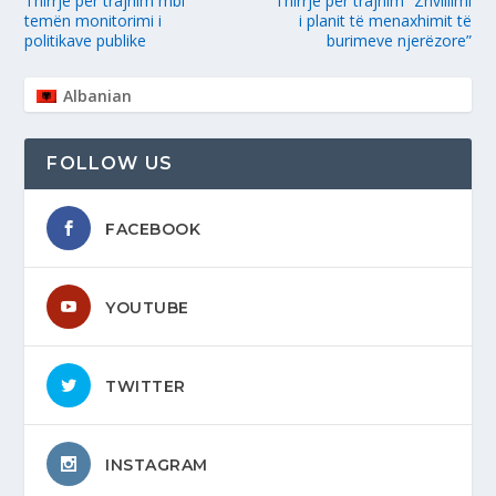
Thirrje për trajnim mbi
Thirrje për trajnim “Zhvillimi
temën monitorimi i
i planit të menaxhimit të
politikave publike
burimeve njerëzore”
Albanian
FOLLOW US
FACEBOOK
YOUTUBE
TWITTER
INSTAGRAM