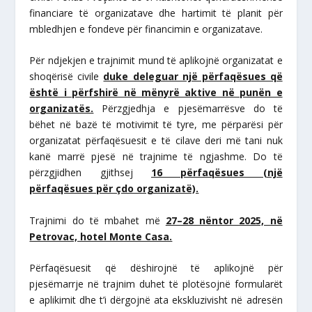
financiare të organizatave dhe hartimit të planit për
mbledhjen e fondeve për financimin e organizatave.
Për ndjekjen e trajnimit mund të aplikojnë organizatat e
shoqërisë civile
duke deleguar një përfaqësues që
është i përfshirë në mënyrë aktive në punën e
organizatës.
Përzgjedhja e pjesëmarrësve do të
bëhet në bazë të motivimit të tyre, me përparësi për
organizatat përfaqësuesit e të cilave deri më tani nuk
kanë marrë pjesë në trajnime të ngjashme. Do të
përzgjidhen gjithsej
16 përfaqësues (një
përfaqësues për çdo organizatë).
Trajnimi do të mbahet më
27–28 nëntor 2025, në
Petrovac, hotel Monte Casa.
Përfaqësuesit që dëshirojnë të aplikojnë për
pjesëmarrje në trajnim duhet të plotësojnë formularët
e aplikimit dhe t’i dërgojnë ata ekskluzivisht në adresën