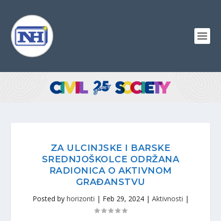
ZA ULCINJSKE I BARSKE
SREDNJOŠKOLCE ODRŽANA
RADIONICA O AKTIVNOM
GRAĐANSTVU
Posted by
horizonti
|
Feb 29, 2024
|
Aktivnosti
|