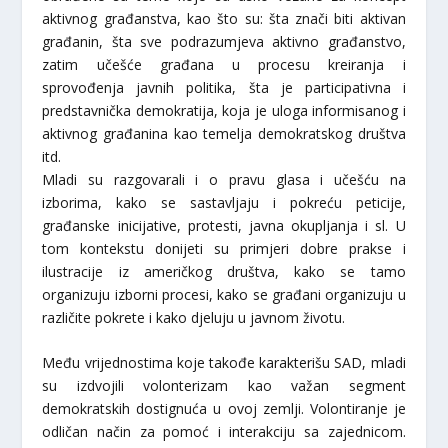
aktivnog građanstva, kao što su: šta znači biti aktivan
građanin, šta sve podrazumjeva aktivno građanstvo,
zatim učešće građana u procesu kreiranja i
sprovođenja javnih politika, šta je participativna i
predstavnička demokratija, koja je uloga informisanog i
aktivnog građanina kao temelja demokratskog društva
itd.
Mladi su razgovarali i o pravu glasa i učešću na
izborima, kako se sastavljaju i pokreću peticije,
građanske inicijative, protesti, javna okupljanja i sl. U
tom kontekstu donijeti su primjeri dobre prakse i
ilustracije iz američkog društva, kako se tamo
organizuju izborni procesi, kako se građani organizuju u
različite pokrete i kako djeluju u javnom životu.
Među vrijednostima koje takođe karakterišu SAD, mladi
su izdvojili volonterizam kao važan segment
demokratskih dostignuća u ovoj zemlji. Volontiranje je
odličan način za pomoć i interakciju sa zajednicom.