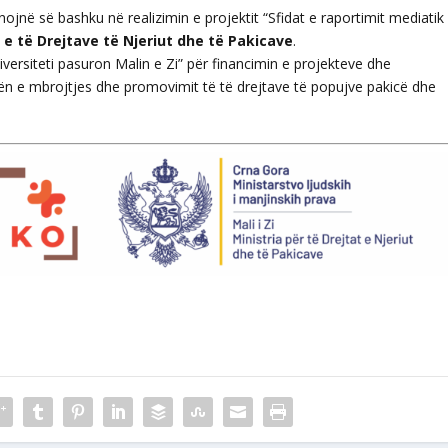
jnë së bashku në realizimin e projektit “Sfidat e raportimit mediatik
a e të Drejtave të Njeriut dhe të Pakicave
.
iversiteti pasuron Malin e Zi” për financimin e projekteve dhe
ën e mbrojtjes dhe promovimit të të drejtave të popujve pakicë dhe