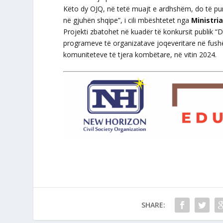
Këto dy OJQ, në tetë muajt e ardhshëm, do të puno
në gjuhën shqipe”, i cili mbështetet nga
Ministri
Projekti zbatohet në kuadër të konkursit publik “D
programeve të organizatave joqeveritare në fush
komuniteteve të tjera kombëtare, në vitin 2024.
SHARE: