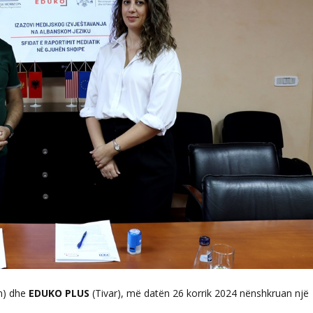
n) dhe
EDUKO PLUS
(Tivar), më datën 26 korrik 2024 nënshkruan një