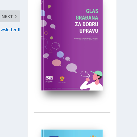
NEXT
sletter II