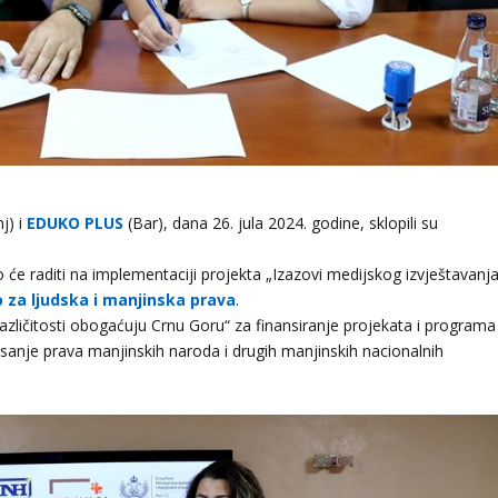
nj) i
EDUKO PLUS
(Bar), dana 26. jula 2024. godine, sklopili su
će raditi na implementaciji projekta „Izazovi medijskog izvještavanj
 za ljudska i manjinska prava
.
azličitosti obogaćuju Crnu Goru“ za finansiranje projekata i programa
visanje prava manjinskih naroda i drugih manjinskih nacionalnih