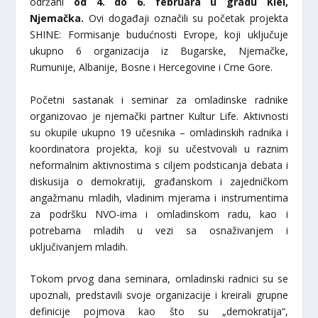
održani
od 4. do 6. februara u gradu Kiel,
Njemačka.
Ovi događaji označili su početak projekta
SHINE: Formisanje budućnosti Evrope, koji uključuje
ukupno 6 organizacija iz Bugarske, Njemačke,
Rumunije, Albanije, Bosne i Hercegovine i Crne Gore.
Početni sastanak i seminar za omladinske radnike
organizovao je njemački partner Kultur Life. Aktivnosti
su okupile ukupno 19 učesnika – omladinskih radnika i
koordinatora projekta, koji su učestvovali u raznim
neformalnim aktivnostima s ciljem podsticanja debata i
diskusija o demokratiji, građanskom i zajedničkom
angažmanu mladih, vladinim mjerama i instrumentima
za podršku NVO-ima i omladinskom radu, kao i
potrebama mladih u vezi sa osnaživanjem i
uključivanjem mladih.
Tokom prvog dana seminara, omladinski radnici su se
upoznali, predstavili svoje organizacije i kreirali grupne
definicije pojmova kao što su „demokratija“,