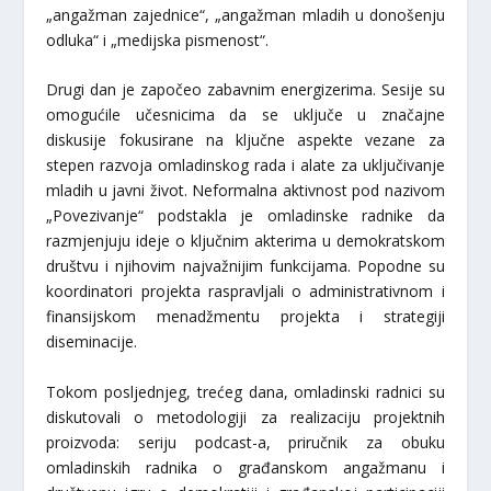
„angažman zajednice“, „angažman mladih u donošenju
odluka“ i „medijska pismenost“.
Drugi dan je započeo zabavnim energizerima. Sesije su
omogućile učesnicima da se uključe u značajne
diskusije fokusirane na ključne aspekte vezane za
stepen razvoja omladinskog rada i alate za uključivanje
mladih u javni život. Neformalna aktivnost pod nazivom
„Povezivanje“ podstakla je omladinske radnike da
razmjenjuju ideje o ključnim akterima u demokratskom
društvu i njihovim najvažnijim funkcijama. Popodne su
koordinatori projekta raspravljali o administrativnom i
finansijskom menadžmentu projekta i strategiji
diseminacije.
Tokom posljednjeg, trećeg dana, omladinski radnici su
diskutovali o metodologiji za realizaciju projektnih
proizvoda: seriju podcast-a, priručnik za obuku
omladinskih radnika o građanskom angažmanu i