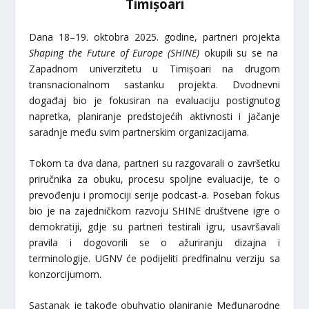
Timișoari
Dana 18–19. oktobra 2025. godine, partneri projekta
Shaping the Future of Europe (SHINE)
okupili su se na
Zapadnom univerzitetu u Timișoari na drugom
transnacionalnom sastanku projekta. Dvodnevni
događaj bio je fokusiran na evaluaciju postignutog
napretka, planiranje predstojećih aktivnosti i jačanje
saradnje među svim partnerskim organizacijama.
Tokom ta dva dana, partneri su razgovarali o završetku
priručnika za obuku, procesu spoljne evaluacije, te o
prevođenju i promociji serije podcast-a. Poseban fokus
bio je na zajedničkom razvoju SHINE društvene igre o
demokratiji, gdje su partneri testirali igru, usavršavali
pravila i dogovorili se o ažuriranju dizajna i
terminologije. UGNV će podijeliti predfinalnu verziju sa
konzorcijumom.
Sastanak je takođe obuhvatio planiranje Međunarodne