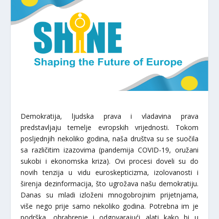
Demokratija, ljudska prava i vladavina prava
predstavljaju temelje evropskih vrijednosti. Tokom
posljednjih nekoliko godina, naša društva su se suočila
sa različitim izazovima (pandemija COVID-19, oružani
sukobi i ekonomska kriza). Ovi procesi doveli su do
novih tenzija u vidu euroskepticizma, izolovanosti i
širenja dezinformacija, što ugrožava našu demokratiju.
Danas su mladi izloženi mnogobrojnim prijetnjama,
više nego prije samo nekoliko godina. Potrebna im je
podrška, ohrabrenje i odgovarajući alati kako bi u