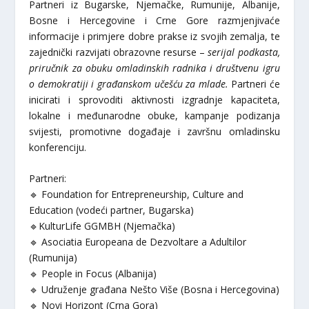
Partneri iz Bugarske, Njemačke, Rumunije, Albanije,
Bosne i Hercegovine i Crne Gore razmjenjivaće
informacije i primjere dobre prakse iz svojih zemalja, te
zajednički razvijati obrazovne resurse –
serijal podkasta,
priručnik za obuku omladinskih radnika i društvenu igru
o demokratiji i građanskom učešću za mlade.
Partneri će
inicirati i sprovoditi aktivnosti izgradnje kapaciteta,
lokalne i međunarodne obuke, kampanje podizanja
svijesti, promotivne događaje i završnu omladinsku
konferenciju.
Partneri:
🔹 Foundation for Entrepreneurship, Culture and
Education (vodeći partner, Bugarska)
🔹KulturLife GGMBH (Njemačka)
🔹 Asociatia Europeana de Dezvoltare a Adultilor
(Rumunija)
🔹 People in Focus (Albanija)
🔹 Udruženje građana Nešto Više (Bosna i Hercegovina)
🔹 Novi Horizont (Crna Gora)