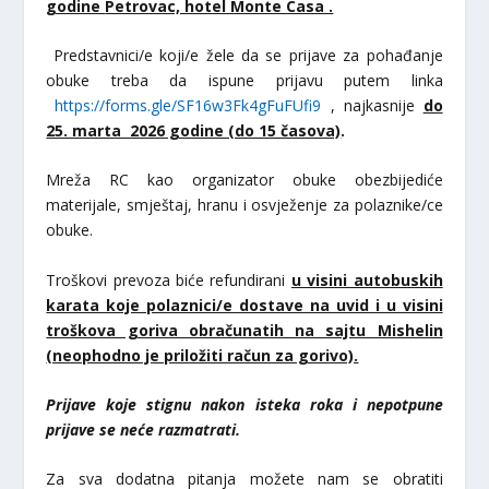
godine
Petrovac, hotel Monte Casa .
Predstavnici/e koji/e žele da se prijave za pohađanje
obuke treba da ispune prijavu putem linka
https://forms.gle/SF16w3Fk4gFuFUfi9
, najkasnije
do
25. marta 2026 godine (do 15 časova)
.
Mreža RC kao organizator obuke obezbijediće
materijale, smještaj, hranu i osvježenje za polaznike/ce
obuke.
Troškovi prevoza biće refundirani
u visini autobuskih
karata koje polaznici/e dostave na uvid i u visini
troškova goriva obračunatih na sajtu Mishelin
(neophodno je priložiti račun za gorivo).
Prijave koje stignu nakon isteka roka i nepotpune
prijave se neće razmatrati.
Za sva dodatna pitanja možete nam se obratiti