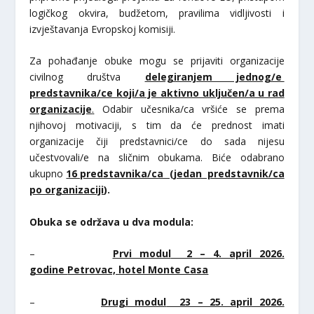
logičkog okvira, budžetom, pravilima vidljivosti i
izvještavanja Evropskoj komisiji.
Za pohađanje obuke mogu se prijaviti organizacije
civilnog društva
delegiranjem jednog/e
predstavnika/ce koji/a je aktivno uključen/a u rad
organizacije
.
Odabir učesnika/ca vršiće se prema
njihovoj motivaciji, s tim da će prednost imati
organizacije čiji predstavnici/ce do sada nijesu
učestvovali/e na sličnim obukama. Biće odabrano
ukupno
16 predstavnika/ca (jedan predstavnik/ca
po organizaciji
).
Obuka se održava u dva modula:
–
Prvi modul
2 – 4. april 2026.
godine
Petrovac, hotel Monte Casa
–
Drugi modul
23 – 25. april 2026.