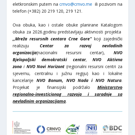
eletkronskim putem na
crnvo@crnvo.me
ili pozivom na
telefon (+382) 20 219 120, 219 121.
Ova obuka, kao i ostale obuke planirane Katalogom
obuka za 2026.godinu predstavljaju aktivnosti projekta
,,Mreža resursnih centara Crne Gore”
koji zajednički
realizuju
Centar za razvoj nevladinih
organizacija
(nacionalni resursni centar),
NVO
Bjelopoljski demokratski centar
,
NVO Aktivna
zona
i
NVO Novi Horizont
(regionalni resursni centri za
sjevernu, centralnu i južnu regiju) kao i lokalne
kancelarije
NVO Bonum,
NVO Nada i NVO Natura
.
Projekat je finansijski podržalo
Ministarstvo
regionalno-investicionog razvoja i saradnje sa
nevladinim organizacijama
.