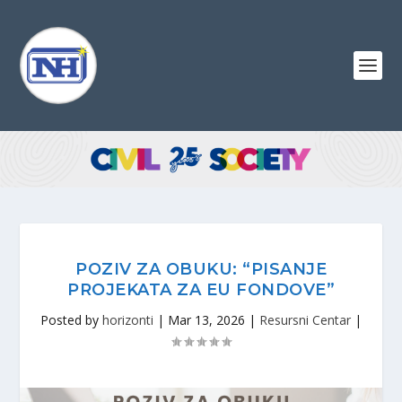
POZIV ZA OBUKU: “PISANJE
PROJEKATA ZA EU FONDOVE”
Posted by
horizonti
|
Mar 13, 2026
|
Resursni Centar
|