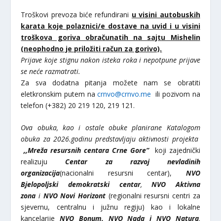
Troškovi prevoza biće refundirani
u visini autobuskih
karata koje polaznici/e dostave na uvid i u visini
troškova goriva obračunatih na sajtu Mishelin
(neophodno je priložiti račun za gorivo).
Prijave koje stignu nakon isteka roka i nepotpune prijave
se neće razmatrati.
Za sva dodatna pitanja možete nam se obratiti
eletkronskim putem na
crnvo@crnvo.me
ili pozivom na
telefon (+382) 20 219 120, 219 121.
Ova obuka, kao i ostale obuke planirane Katalogom
obuka za 2026.godinu predstavljaju aktivnosti projekta
,,Mreža resursnih centara Crne Gore”
koji zajednički
realizuju
Centar za razvoj nevladinih
organizacija
(nacionalni resursni centar),
NVO
Bjelopoljski demokratski centar
,
NVO Aktivna
zona
i
NVO Novi Horizont
(regionalni resursni centri za
sjevernu, centralnu i južnu regiju) kao i lokalne
kancelarije
NVO Bonum,
NVO Nada i NVO Natura
.