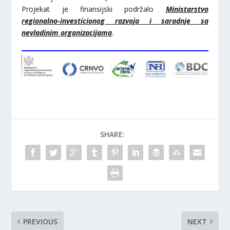
Projekat je finansijski podržalo
Ministarstvo
regionalno-investicionog razvoja i saradnje sa
nevladinim organizacijama
.
SHARE:
PREVIOUS
NEXT