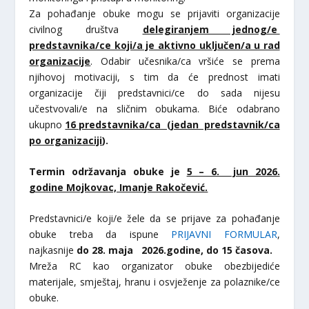
Za pohađanje obuke mogu se prijaviti organizacije
civilnog društva
delegiranjem jednog/e
predstavnika/ce koji/a je aktivno uključen/a u rad
organizacije
. Odabir učesnika/ca vršiće se prema
njihovoj motivaciji, s tim da će prednost imati
organizacije čiji predstavnici/ce do sada nijesu
učestvovali/e na sličnim obukama. Biće odabrano
ukupno
16 predstavnika/ca (jedan predstavnik/ca
po organizaciji
).
Termin održavanja obuke je
5 – 6. jun 2026.
godine Mojkovac, Imanje Rakočević.
Predstavnici/e koji/e žele da se prijave za pohađanje
obuke treba da ispune
PRIJAVNI FORMULAR
,
najkasnije
do 28. maja 2026.godine, do 15 časova.
Mreža RC kao organizator obuke obezbijediće
materijale, smještaj, hranu i osvježenje za polaznike/ce
obuke.