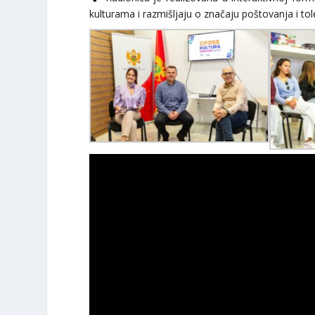
kulturama i razmišljaju o značaju poštovanja i to