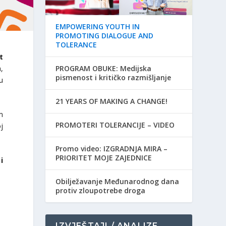
EMPOWERING YOUTH IN
PROMOTING DIALOGUE AND
TOLERANCE
t
,
PROGRAM OBUKE: Medijska
pismenost i kritičko razmišljanje
u
21 YEARS OF MAKING A CHANGE!
m
PROMOTERI TOLERANCIJE – VIDEO
j
Promo video: IZGRADNJA MIRA –
PRIORITET MOJE ZAJEDNICE
i
Obilježavanje Međunarodnog dana
protiv zloupotrebe droga
IZVJEŠTAJI / ANALIZE