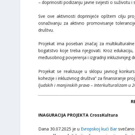
– doprinositi podizanju javne svijesti o suživotu i
Sve ove aktivnosti doprinijeće opštem cilju pro
osnaživanju za aktivno promovisanje tolerancij
društvu.
Projekat ima poseban značaj za multikulturalne z
bogatstvo koje treba njegovati. Kroz edukaciju, s
međusobnog povjerenja i izgradnji inkluzivnijeg d
Projekat se realizuuje u sklopu javnog konkurs
kohezije i inkluzivnog društva” za finansiranje pr
ljudskih i manjinskih prava – Interkulturalizam u 2
R
INAGURACIJA PROJEKTA CrossKultura
Dana 30.07.2025 je u
Evropskoj kući Bar
svečano ina