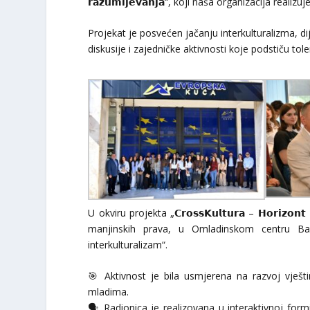
𝗿𝗮𝘇𝘂𝗺𝗶𝗷𝗲𝘃𝗮𝗻𝗷𝗮“, koji naša organizacija rea
Projekat je posvećen jačanju interkulturalizma, di
diskusije i zajedničke aktivnosti koje podstiču tole
U okviru projekta „𝗖𝗿𝗼𝘀𝘀𝗞𝘂𝗹𝘁𝘂𝗿𝗮 – 𝗛𝗼𝗿𝗶𝘇𝗼
manjinskih prava, u Omladinskom centru Bar 
interkulturalizam“.
🎯 Aktivnost je bila usmjerena na razvoj vješ
mladima.
🗣️ Radionica je realizovana u interaktivnoj form