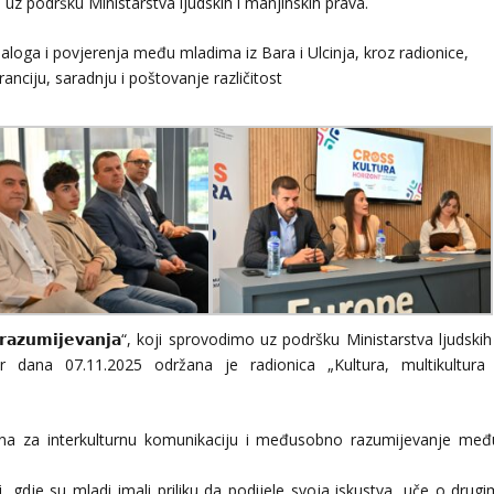
lizuje uz podršku Ministarstva ljudskih i manjinskih prava.
jaloga i povjerenja među mladima iz Bara i Ulcinja, kroz radionice,
ranciju, saradnju i poštovanje različitost
𝗻𝘁 𝗿𝗮𝘇𝘂𝗺𝗶𝗷𝗲𝘃𝗮𝗻𝗷𝗮“, koji sprovodimo uz podršku Ministarstva ljudskih
dana 07.11.2025 održana je radionica „Kultura, multikultura 
tina za interkulturnu komunikaciju i međusobno razumijevanje međ
i, gdje su mladi imali priliku da podijele svoja iskustva, uče o drugi