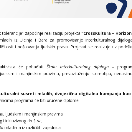
tolerancije” započinje realizaciju projekta
“CrossKultura – Horizon
ladih iz Ulcinja i Bara za promovisanje interkulturalnog dijaloga
ličitosti i poštovanja ljudskih prava. Projekat se realizuje uz podršk
aktivista će pohađati
Školu interkulturalnog dijaloga –
progra
udskim i manjinskim pravima, prevazilaženju stereotipa, nenasilno
kulturalni susreti mladih, dvojezična digitalna kampanja kao 
icima programa će biti uručene diplome.
zmu, ljudskim i manjinskim pravima;
 i inkluzivnog društva;
 mladima iz različitih zajednica;