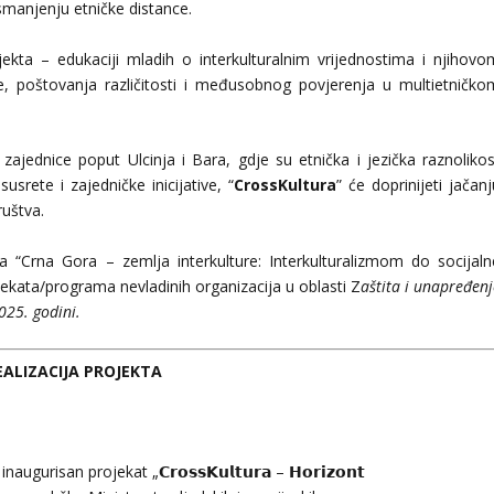
 smanjenju etničke distance.
jekta – edukaciji mladih o interkulturalnim vrijednostima i njihovo
e, poštovanja različitosti i međusobnog povjerenja u multietničko
ajednice poput Ulcinja i Bara, gdje su etnička i jezička raznolikos
usrete i zajedničke inicijative, “
CrossKultura
” će doprinijeti jačan
ruštva.
a “Crna Gora – zemlja interkulture: Interkulturalizmom do socijaln
ojekata/programa nevladinih organizacija u oblasti Z
aštita i unapređen
025. godini.
EALIZACIJA PROJEKTA
ugurisan projekat „𝗖𝗿𝗼𝘀𝘀𝗞𝘂𝗹𝘁𝘂𝗿𝗮 – 𝗛𝗼𝗿𝗶𝘇𝗼𝗻𝘁