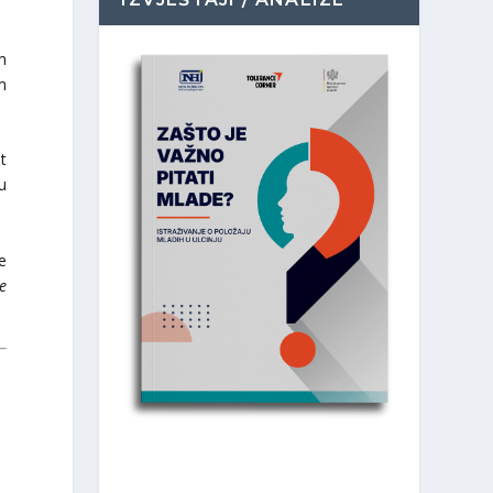
m
m
t
ju
e
je