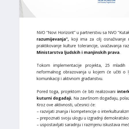
NVO “Novi Horizont” u partnerstvu sa NVO “Kutak 
razumijevanja”,
koji ima za cilj osnaživanje m
praktikovanje kulture tolerancije, uvažavanja raz
Ministarstva ljudskih i manjinskih prava
.
Tokom implementacije projekta, 25 mladih 
neformalnog obrazovanja u kojem će učiti o lj
komunikaciji i aktivnom građanstvu.
Pored toga, projektom će biti realizovani
inter
kuturni događaji.
Na završnom događaju, polazn
Kroz ove aktivnosti, učesnici će:
– razvijati znanja i kompetencije o interkulturali
– prepoznati svoju ulogu u izgradnji demokratskog
– uspostavljati saradnju i razmjenu iskustava među