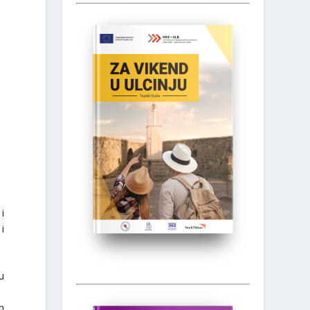
 i
i
u
m