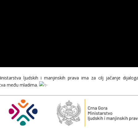
istarstva ljudskih i manjinskih prava ima za cilj jačanje dijaloga
ruštva među mladima.