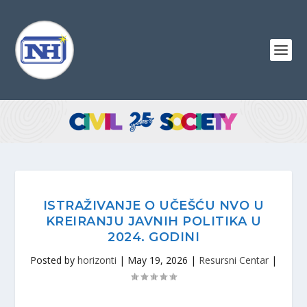
ISTRAŽIVANJE O UČEŠĆU NVO U
KREIRANJU JAVNIH POLITIKA U
2024. GODINI
Posted by
horizonti
|
May 19, 2026
|
Resursni Centar
|