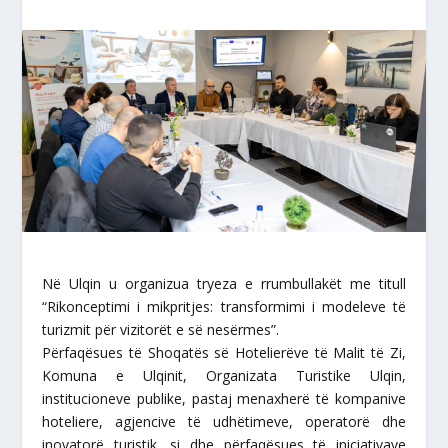
Në Ulqin u organizua tryeza e rrumbullakët me titull
“Rikonceptimi i mikpritjes: transformimi i modeleve të
turizmit për vizitorët e së nesërmes”.
Përfaqësues të Shoqatës së Hotelierëve të Malit të Zi,
Komuna e Ulqinit, Organizata Turistike Ulqin,
institucioneve publike, pastaj menaxherë të kompanive
hoteliere, agjencive të udhëtimeve, operatorë dhe
inovatorë turistik, si dhe përfaqësues të iniciativave