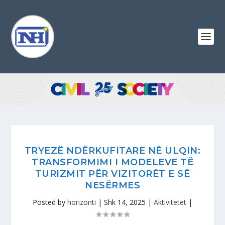
TRYEZË NDËRKUFITARE NË ULQIN:
TRANSFORMIMI I MODELEVE TË
TURIZMIT PËR VIZITORËT E SË
NESËRMES
Posted by
horizonti
|
Shk 14, 2025
|
Aktivitetet
|