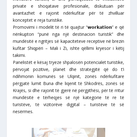
private e shoqatave profesionale, diskutuan për
avantazhet e rajonit ndërkufitar për të zhvilluar
konceptet e reja turistike.
Promovimi i modelit të ri të quajtur “𝘄𝗼𝗿𝗸𝗮𝘁𝗶𝗼𝗻” e që
nënkupton “punë nga një destinacion turistik” dhe
mundësitë e ngritjes së kapaciteteve receptive në brezin
kufitar Shiqpëri – Mali i Zi, ishte qëllimi kryesor i këtij
takimi.
Panelistët e kësaj tryeze shpalosën potencialet turistike,
përvojat pozitive, planet dhe strategjitë që do t’i
ndihmonin komunës së Ulqinit, zonës ndërkufitare
përgjatë lumit Buna dhe liqenit të Shkodrës, zonës së
Krajës, si dhe rajonit të gjerë në përgjithësi, për të rritur
mundësitë e tërheqjes së një kategorie të re të
turistëve, të vizitorëve digjital – turistëve të së
nesërmes.