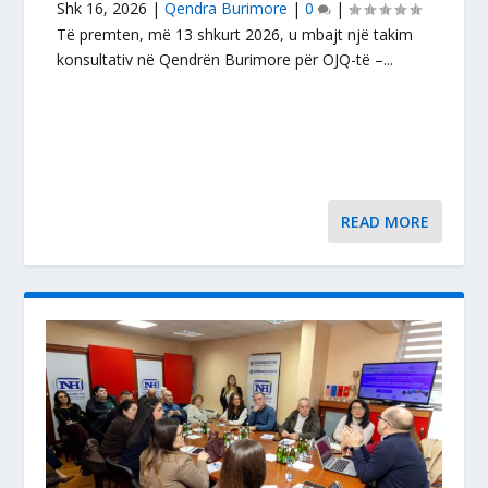
Shk 16, 2026
|
Qendra Burimore
|
0
|
Të premten, më 13 shkurt 2026, u mbajt një takim
konsultativ në Qendrën Burimore për OJQ-të –...
READ MORE