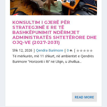
KONSULTIM I GJERË PËR
STRATEGJINË E RE TË
BASHKËPUNIMIT NDËRMJET
ADMINISTRATËS SHTETËRORE DHE
OJQ-VE (2027-2031)
Shk 12, 2026
|
Qendra Burimore
|
0
|
Të mërkurën, më 11 shkurt, në ambientet e Qendrës
Burimore “Horizonti i Ri” në Ulqin, u zhvillua...
READ MORE