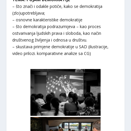
– što znači i odakle potiče, kako se demokratija
(zlo)upotrebljava;
– osnovne karakteristike demokratije
– što demokratija podrazumijeva – kao proces
ostvarivanja ljudskih prava i sloboda, kao način
društvenog življenja i odnosa u društvu.
– skustava primjene demokratije u SAD (ilustracije,
video prilozi. komparativne analize sa CG)