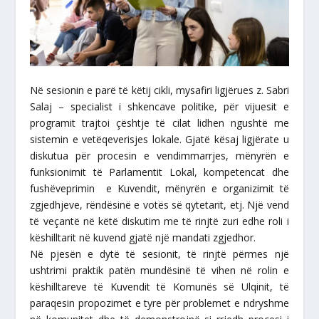
Në sesionin e parë të këtij cikli, mysafiri ligjërues z. Sabri
Salaj – specialist i shkencave politike, për vijuesit e
programit trajtoi çështje të cilat lidhen ngushtë me
sistemin e vetëqeverisjes lokale. Gjatë kësaj ligjërate u
diskutua për procesin e vendimmarrjes, mënyrën e
funksionimit të Parlamentit Lokal, kompetencat dhe
fushëveprimin e Kuvendit, mënyrën e organizimit të
zgjedhjeve, rëndësinë e votës së qytetarit, etj. Një vend
të veçantë në këtë diskutim me të rinjtë zuri edhe roli i
këshilltarit në kuvend gjatë një mandati zgjedhor.
Në pjesën e dytë të sesionit, të rinjtë përmes një
ushtrimi praktik patën mundësinë të vihen në rolin e
këshilltareve të Kuvendit të Komunës së Ulqinit, të
paraqesin propozimet e tyre për problemet e ndryshme