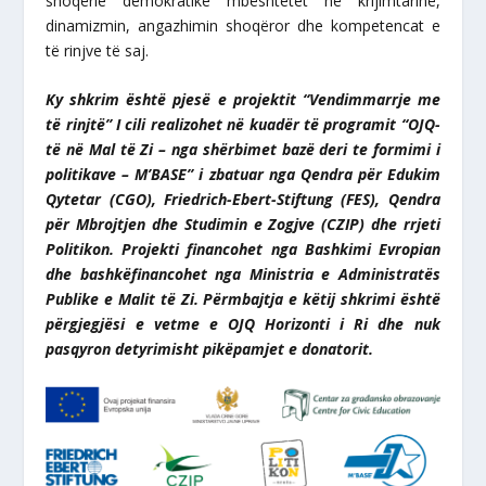
shoqërie demokratike mbështetet në krijimtarinë,
dinamizmin, angazhimin shoqëror dhe kompetencat e
të rinjve të saj.
Ky shkrim është pjesë e projektit “Vendimmarrje me
të rinjtë” I cili realizohet në kuadër të programit “OJQ-
të në Mal të Zi – nga shërbimet bazë deri te formimi i
politikave – M’BASE” i zbatuar nga Qendra për Edukim
Qytetar (CGO), Friedrich-Ebert-Stiftung (FES), Qendra
për Mbrojtjen dhe Studimin e Zogjve (CZIP) dhe rrjeti
Politikon. Projekti financohet nga Bashkimi Evropian
dhe bashkëfinancohet nga Ministria e Administratës
Publike e Malit të Zi. Përmbajtja e këtij shkrimi është
përgjegjësi e vetme e OJQ Horizonti i Ri dhe nuk
pasqyron detyrimisht pikëpamjet e donatorit.