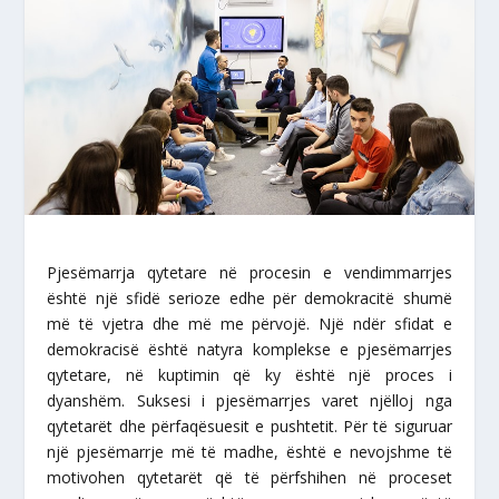
Pjesëmarrja qytetare në procesin e vendimmarrjes
është një sfidë serioze edhe për demokracitë shumë
më të vjetra dhe më me përvojë. Një ndër sfidat e
demokracisë është natyra komplekse e pjesëmarrjes
qytetare, në kuptimin që ky është një proces i
dyanshëm. Suksesi i pjesëmarrjes varet njëlloj nga
qytetarët dhe përfaqësuesit e pushtetit. Për të siguruar
një pjesëmarrje më të madhe, është e nevojshme të
motivohen qytetarët që të përfshihen në proceset