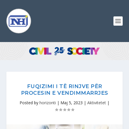
FUQIZIMI I TË RINJVE PËR
PROCESIN E VENDIMMARRJES
Posted by
horizonti
|
Maj 5, 2023
|
Aktivitetet
|