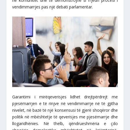
në komunitet dhe të demonstrojnë si rrjedh procesi i
vendimmarrjes pas një debati parlamentar.
Garantimi i mirëqeverisjes lidhet drejtpërdrejt me
pjesëmarrjen e të rinjve në vendimmarrje në të gjitha
nivelet, në bazë të një konsensusi të gjerë shoqëror dhe
politik në mbështetje të qeverisjes me pjesëmarrje dhe
llogaridhënies. Në thelb, qëndrueshmëria e çdo