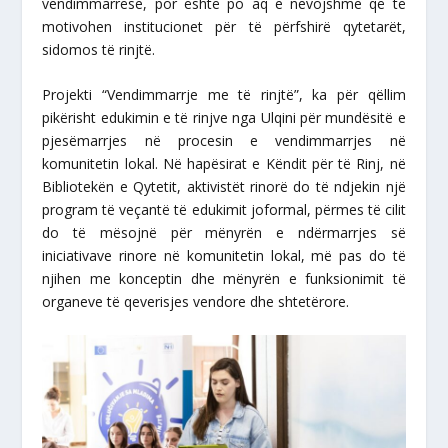
vendimmarrëse, por është po aq e nevojshme që të
motivohen institucionet për të përfshirë qytetarët,
sidomos të rinjtë.
Projekti “Vendimmarrje me të rinjtë”, ka për qëllim
pikërisht edukimin e të rinjve nga Ulqini për mundësitë e
pjesëmarrjes në procesin e vendimmarrjes në
komunitetin lokal. Në hapësirat e Këndit për të Rinj, në
Bibliotekën e Qytetit, aktivistët rinorë do të ndjekin një
program të veçantë të edukimit joformal, përmes të cilit
do të mësojnë për mënyrën e ndërmarrjes së
iniciativave rinore në komunitetin lokal, më pas do të
njihen me konceptin dhe mënyrën e funksionimit të
organeve të qeverisjes vendore dhe shtetërore.