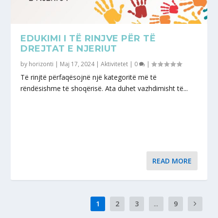
EDUKIMI I TË RINJVE PËR TË
DREJTAT E NJERIUT
by
horizonti
|
Maj 17, 2024
|
Aktivitetet
|
0
|
Të rinjtë përfaqësojnë një kategoritë më të
rëndësishme të shoqërisë. Ata duhet vazhdimisht të...
READ MORE
1
2
3
...
9