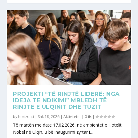
PROJEKTI “TË RINJTË LIDERË: NGA
IDEJA TE NDIKIMI” MBLEDH TË
RINJTË E ULQINIT DHE TUZIT
by
horizonti
|
Shk 18, 2026
|
Aktivitetet
|
0
|
Të martën me datë 17.02.2026, në ambientet e Hotelit
Nobel në Ulqin, u bë inaugurimi zyrtar i...