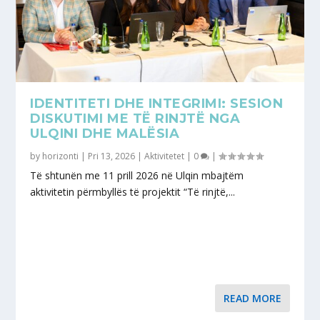
IDENTITETI DHE INTEGRIMI: SESION
DISKUTIMI ME TË RINJTË NGA
ULQINI DHE MALËSIA
by
horizonti
|
Pri 13, 2026
|
Aktivitetet
|
0
|
Të shtunën me 11 prill 2026 në Ulqin mbajtëm
aktivitetin përmbyllës të projektit “Të rinjtë,...
READ MORE