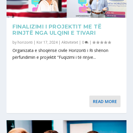
FINALIZIMI I PROJEKTIT ME TË
RINJTË NGA ULQINI E TIVARI
by
horizonti
|
Kor 17, 2024
|
Aktivitetet
|
0
|
Organizata e shoqërisë civile Horizonti i Ri shënon
përfundimin e projektit “Fuqizimi i të rinjve...
READ MORE