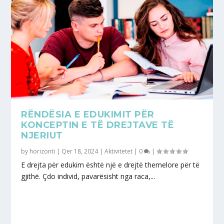
RËNDËSIA E EDUKIMIT PËR
KONCEPTIN E TË DREJTAVE TË
NJERIUT
by
horizonti
|
Qer 18, 2024
|
Aktivitetet
|
0
|
E drejta për edukim është një e drejtë themelore për të
gjithë. Çdo individ, pavarësisht nga raca,...