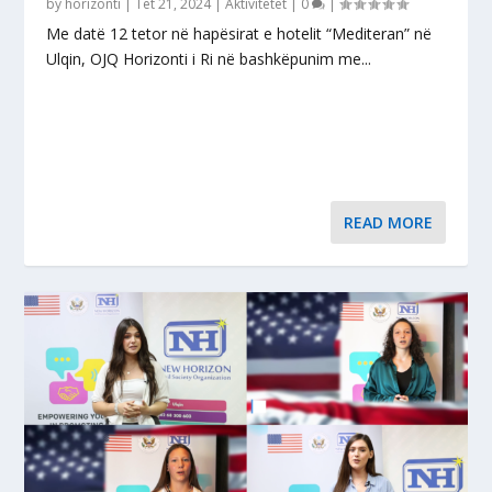
by
horizonti
|
Tet 21, 2024
|
Aktivitetet
|
0
|
Me datë 12 tetor në hapësirat e hotelit “Mediteran” në
Ulqin, OJQ Horizonti i Ri në bashkëpunim me...
READ MORE