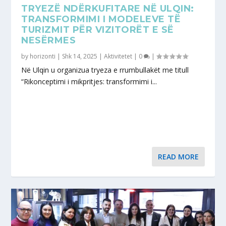
TRYEZË NDËRKUFITARE NË ULQIN:
TRANSFORMIMI I MODELEVE TË
TURIZMIT PËR VIZITORËT E SË
NESËRMES
by
horizonti
|
Shk 14, 2025
|
Aktivitetet
|
0
|
Në Ulqin u organizua tryeza e rrumbullakët me titull
“Rikonceptimi i mikpritjes: transformimi i...
READ MORE