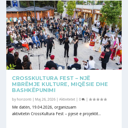
CROSSKULTURA FEST – NJË
MBRËMJE KULTURE, MIQËSIE DHE
BASHKËPUNIMI
by
horizonti
|
Maj 26, 2026
|
Aktivitetet
|
0
|
Me datën, 19.04.2026, organizuam
aktivitetin CrossKultura Fest – pjesë e projektit...