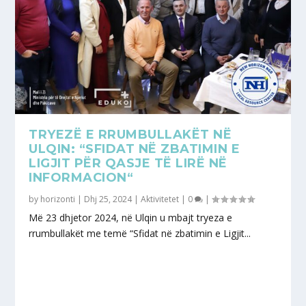
TRYEZË E RRUMBULLAKËT NË
ULQIN: “SFIDAT NË ZBATIMIN E
LIGJIT PËR QASJE TË LIRË NË
INFORMACION“
by
horizonti
|
Dhj 25, 2024
|
Aktivitetet
|
0
|
Më 23 dhjetor 2024, në Ulqin u mbajt tryeza e
rrumbullakët me temë “Sfidat në zbatimin e Ligjit...