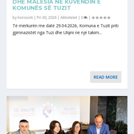
DHE MALËSIA NË KUVENDIN E
KOMUNËS SË TUZIT
by
horizonti
|
Pri 30, 2026
|
Aktivitetet
|
0
|
Të mërkurën me datë 29.04.2026, Komuna e Tuzit priti
gjimnazistët nga Tuzi dhe Ulqini në një takim...
READ MORE