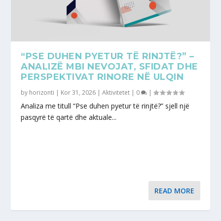
“PSE DUHEN PYETUR TË RINJTË?” –
ANALIZË MBI NEVOJAT, SFIDAT DHE
PERSPEKTIVAT RINORE NË ULQIN
by
horizonti
|
Kor 31, 2026
|
Aktivitetet
|
0
|
Analiza me titull “Pse duhen pyetur të rinjtë?” sjell një
pasqyrë të qartë dhe aktuale...
READ MORE