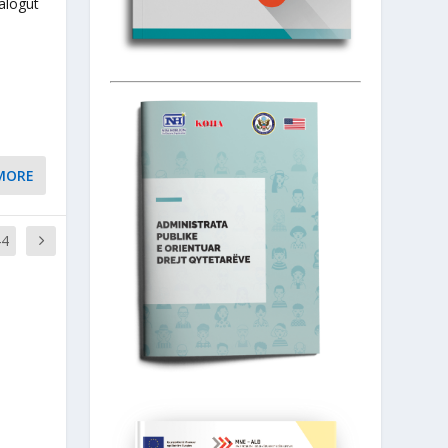
alogut
MORE
44