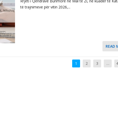
Rrjeti i Qendrave Burimore në Mal të Zi, në kuadër të Kat
të trajnimeve për vitin 2026,...
READ 
1
2
3
…