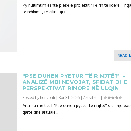
Ky hulumtim është pjesë e projektit “Të rinjtë liderë – nga
te ndikimi”, të cilin OJQ...
READ 
“PSE DUHEN PYETUR TË RINJTË?” –
ANALIZË MBI NEVOJAT, SFIDAT DHE
PERSPEKTIVAT RINORE NË ULQIN
Posted by
horizonti
|
Kor 31, 2026
|
Aktivitetet
|
Analiza me titull “Pse duhen pyetur të rinjtë?” sjell një pa
qartë dhe aktuale...